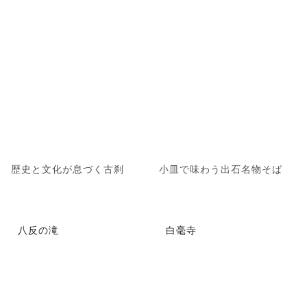
歴史と文化が息づく古刹
小皿で味わう出石名物そば
八反の滝
白毫寺