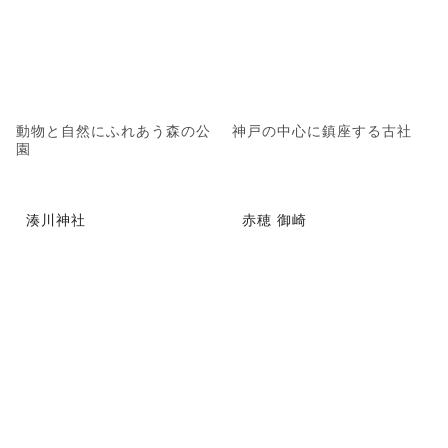
動物と自然にふれあう森の公
神戸の中心に鎮座する古社
園
湊川神社
赤穂 御崎