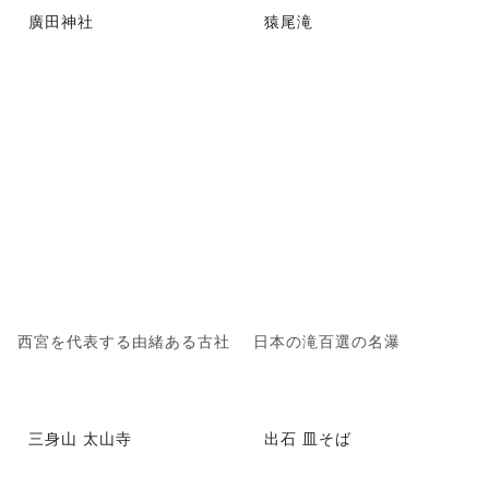
廣田神社
猿尾滝
西宮を代表する由緒ある古社
日本の滝百選の名瀑
三身山 太山寺
出石 皿そば