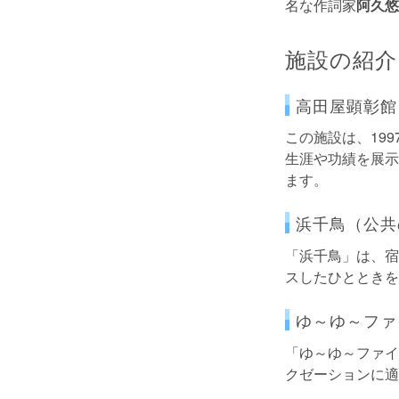
名な作詞家
阿久悠
施設の紹介
高田屋顕彰館
この施設は、199
生涯や功績を展示
ます。
浜千鳥（公共
「浜千鳥」は、宿
スしたひとときを
ゆ～ゆ～ファ
「ゆ～ゆ～ファイ
クゼーションに適