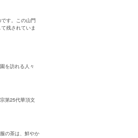
のです。この山門
して残されていま
園を訪れる人々
宗第25代華頂文
服の茶は、鮮やか