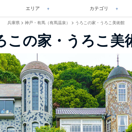
エリア
カテゴリ
>
>
兵庫県
神戸・有馬（有馬温泉）
うろこの家・うろこ美術館
ろこの家・うろこ美