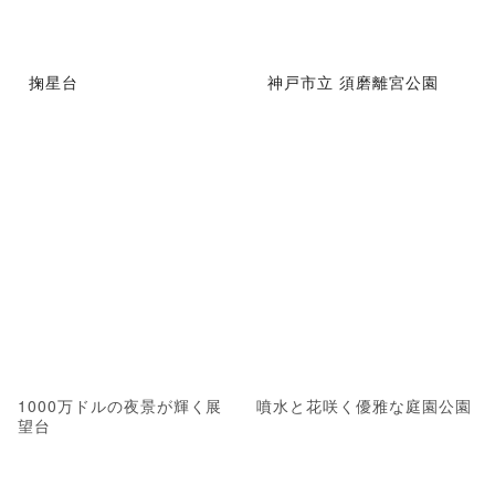
掬星台
神戸市立 須磨離宮公園
1000万ドルの夜景が輝く展
噴水と花咲く優雅な庭園公園
望台