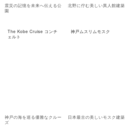
震災の記憶を未来へ伝える公
北野に佇む美しい異人館建築
園
The Kobe Cruise コンチ
神戸ムスリムモスク
ェルト
神戸の海を巡る優雅なクルー
日本最古の美しいモスク建築
ズ