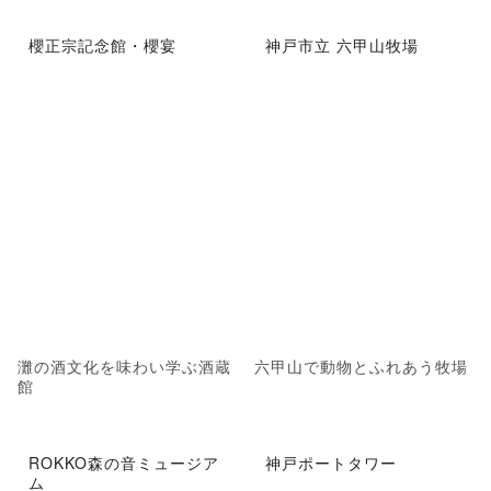
櫻正宗記念館・櫻宴
神戸市立 六甲山牧場
灘の酒文化を味わい学ぶ酒蔵
六甲山で動物とふれあう牧場
館
ROKKO森の音ミュージア
神戸ポートタワー
ム