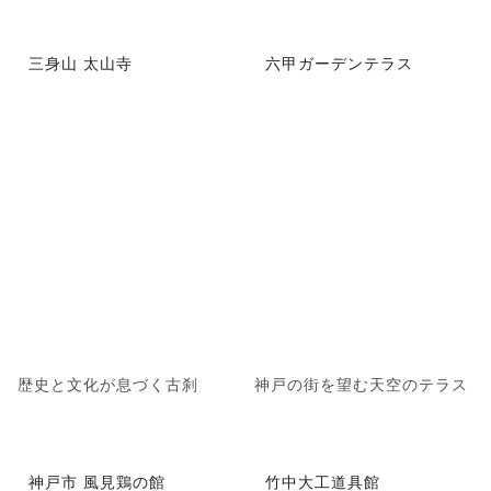
三身山 太山寺
六甲ガーデンテラス
歴史と文化が息づく古刹
神戸の街を望む天空のテラス
神戸市 風見鶏の館
竹中大工道具館