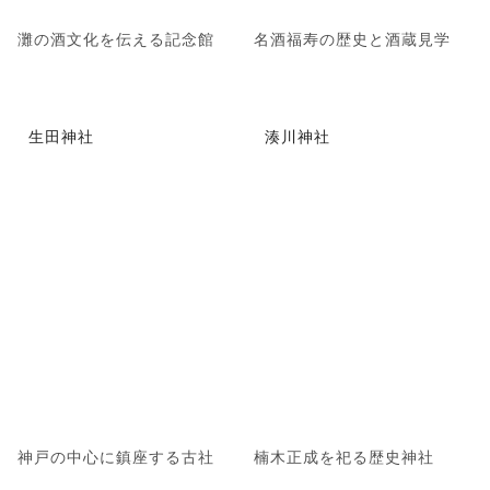
灘の酒文化を伝える記念館
名酒福寿の歴史と酒蔵見学
生田神社
湊川神社
神戸の中心に鎮座する古社
楠木正成を祀る歴史神社