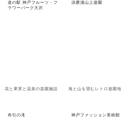
道の駅 神戸フルーツ・フ
須磨浦山上遊園
ラワーパーク大沢
花と果実と温泉の楽園施設
海と山を望むレトロ遊園地
布引の滝
神戸ファッション美術館