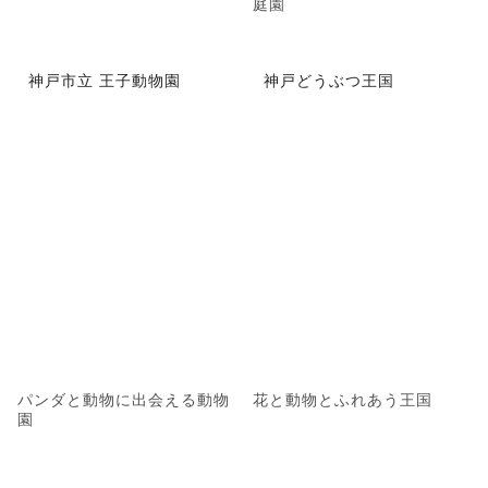
庭園
神戸市立 王子動物園
神戸どうぶつ王国
パンダと動物に出会える動物
花と動物とふれあう王国
園