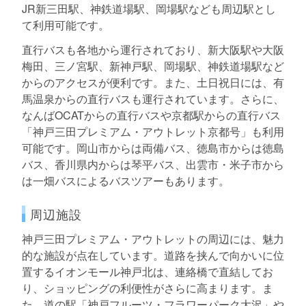
JR新三田駅、神鉄道場駅、岡場駅なども周辺駅とし
て利用可能です。
直行バスも各地から運行されており、新大阪駅や大阪
梅田、三ノ宮駅、新神戸駅、岡場駅、神鉄道場駅など
からのアクセスが便利です。また、土日祝日には、有
馬温泉からの直行バスも運行されています。さらに、
なんばOCATからの直行バスや京都駅からの直行バス
「神戸三田プレミアム・アウトレット京都号」も利用
可能です。岡山市からは両備バス、徳島市からは徳島
バス、香川県内からは琴平バス、出雲市・米子市から
は一畑バスによるバスツアーもあります。
周辺施設
神戸三田プレミアム・アウトレットの周辺には、魅力
的な施設が点在しています。道路を挟んで向かいに位
置するイオンモール神戸北は、連絡橋で直結してお
り、ショッピングの利便性がさらに高まります。ま
た、道の駅「神戸フルーツ・フラワーパーク大沢」や