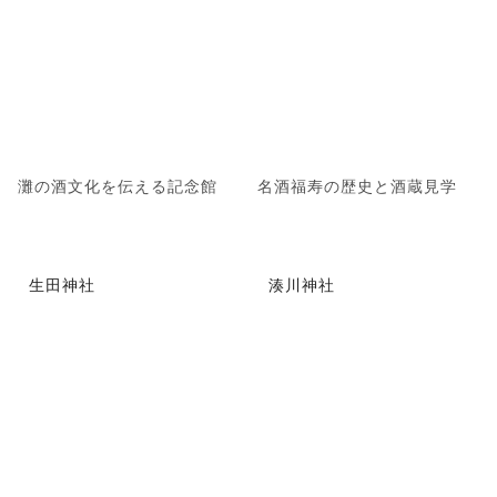
灘の酒文化を伝える記念館
名酒福寿の歴史と酒蔵見学
生田神社
湊川神社