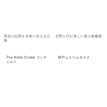
震災の記憶を未来へ伝える公
北野に佇む美しい異人館建築
園
The Kobe Cruise コンチ
神戸ムスリムモスク
ェルト