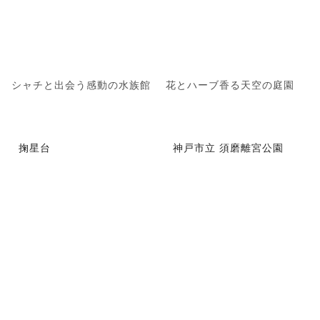
シャチと出会う感動の水族館
花とハーブ香る天空の庭園
掬星台
神戸市立 須磨離宮公園