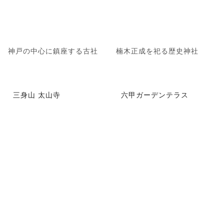
神戸の中心に鎮座する古社
楠木正成を祀る歴史神社
三身山 太山寺
六甲ガーデンテラス