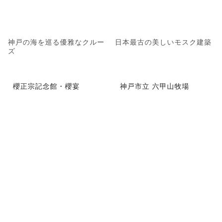
神戸の海を巡る優雅なクルー
日本最古の美しいモスク建築
ズ
櫻正宗記念館・櫻宴
神戸市立 六甲山牧場