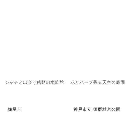
シャチと出会う感動の水族館
花とハーブ香る天空の庭園
掬星台
神戸市立 須磨離宮公園