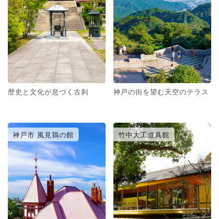
歴史と文化が息づく古刹
神戸の街を望む天空のテラス
神戸市 風見鶏の館
竹中大工道具館