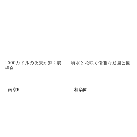
1000万ドルの夜景が輝く展
噴水と花咲く優雅な庭園公園
望台
南京町
相楽園