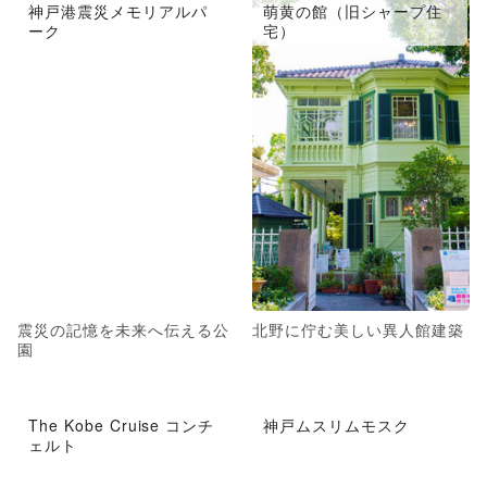
神戸港震災メモリアルパ
萌黄の館（旧シャープ住
ーク
宅）
震災の記憶を未来へ伝える公
北野に佇む美しい異人館建築
園
The Kobe Cruise コンチ
神戸ムスリムモスク
ェルト