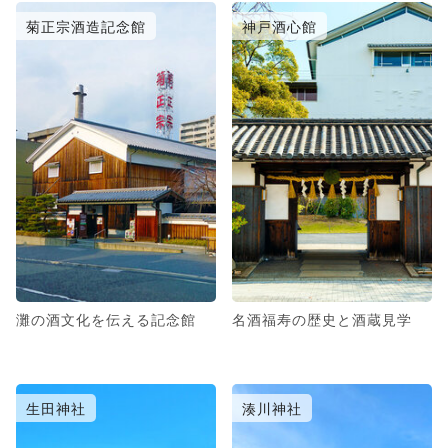
菊正宗酒造記念館
神戸酒心館
灘の酒文化を伝える記念館
名酒福寿の歴史と酒蔵見学
生田神社
湊川神社