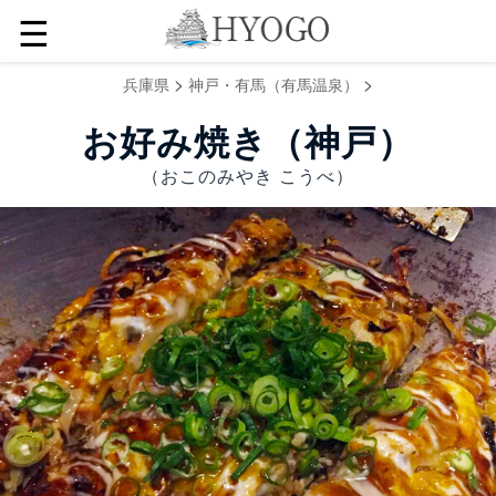
☰
>
>
兵庫県
神戸・有馬（有馬温泉）
お好み焼き（神戸）
（おこのみやき こうべ）