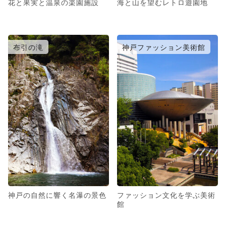
花と果実と温泉の楽園施設
海と山を望むレトロ遊園地
布引の滝
神戸ファッション美術館
神戸の自然に響く名瀑の景色
ファッション文化を学ぶ美術
館