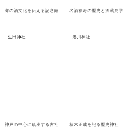
灘の酒文化を伝える記念館
名酒福寿の歴史と酒蔵見学
生田神社
湊川神社
神戸の中心に鎮座する古社
楠木正成を祀る歴史神社