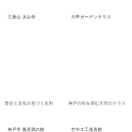
三身山 太山寺
六甲ガーデンテラス
歴史と文化が息づく古刹
神戸の街を望む天空のテラス
神戸市 風見鶏の館
竹中大工道具館