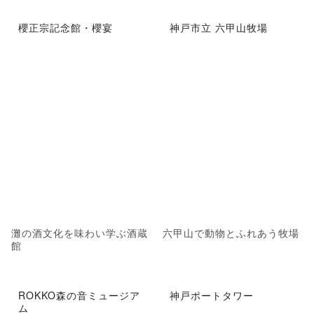
櫻正宗記念館・櫻宴
神戸市立 六甲山牧場
灘の酒文化を味わい学ぶ酒蔵
六甲山で動物とふれあう牧場
館
ROKKO森の音ミュージア
神戸ポートタワー
ム