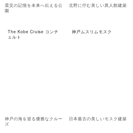
震災の記憶を未来へ伝える公
北野に佇む美しい異人館建築
園
The Kobe Cruise コンチ
神戸ムスリムモスク
ェルト
神戸の海を巡る優雅なクルー
日本最古の美しいモスク建築
ズ