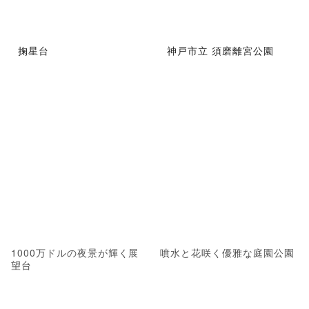
掬星台
神戸市立 須磨離宮公園
1000万ドルの夜景が輝く展
噴水と花咲く優雅な庭園公園
望台