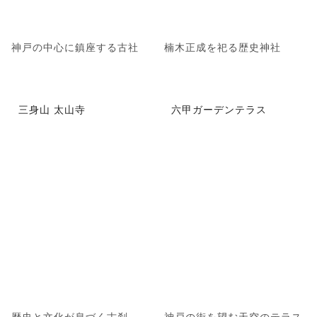
神戸の中心に鎮座する古社
楠木正成を祀る歴史神社
三身山 太山寺
六甲ガーデンテラス
歴史と文化が息づく古刹
神戸の街を望む天空のテラス