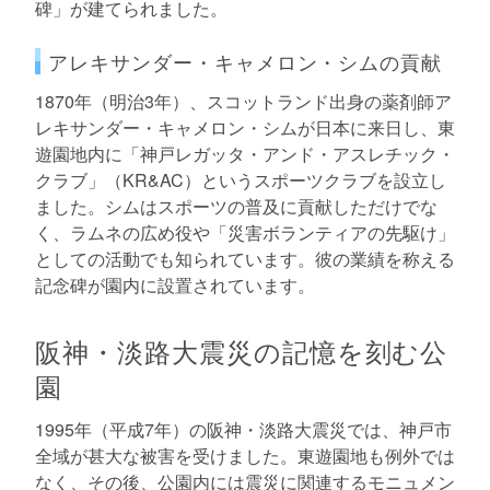
碑」が建てられました。
アレキサンダー・キャメロン・シムの貢献
1870年（明治3年）、スコットランド出身の薬剤師ア
レキサンダー・キャメロン・シムが日本に来日し、東
遊園地内に「神戸レガッタ・アンド・アスレチック・
クラブ」（KR&AC）というスポーツクラブを設立し
ました。シムはスポーツの普及に貢献しただけでな
く、ラムネの広め役や「災害ボランティアの先駆け」
としての活動でも知られています。彼の業績を称える
記念碑が園内に設置されています。
阪神・淡路大震災の記憶を刻む公
園
1995年（平成7年）の阪神・淡路大震災では、神戸市
全域が甚大な被害を受けました。東遊園地も例外では
なく、その後、公園内には震災に関連するモニュメン