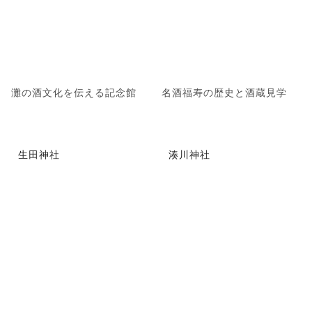
灘の酒文化を伝える記念館
名酒福寿の歴史と酒蔵見学
生田神社
湊川神社