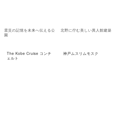
震災の記憶を未来へ伝える公
北野に佇む美しい異人館建築
園
The Kobe Cruise コンチ
神戸ムスリムモスク
ェルト