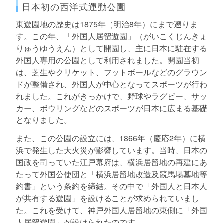
日本初の西洋式運動公園
東遊園地の歴史は1875年（明治8年）にまで遡りま
す。この年、「外国人居留遊園」（がいこくじんきょ
りゅうゆうえん）として開園し、主に日本に駐在する
外国人専用の公園として利用されました。開園当初
は、芝生やクリケット、フットボールなどのグラウン
ドが整備され、外国人が中心となってスポーツが行わ
れました。これがきっかけで、野球やラグビー、サッ
カー、ボウリングなどのスポーツが日本に広まる基礎
となりました。
また、この公園の設立には、1866年（慶応2年）に横
浜で発生した大火災が影響しています。当時、日本の
国政を司っていた江戸幕府は、横浜居留地の再建にあ
たって外国公使団と「横浜居留地改造及競馬場墓地等
約書」という条約を締結。その中で「外国人と日本人
が共有する遊園」を設けることが求められていまし
た。これを受けて、神戸外国人居留地の東側に「外国
人居留遊園」が設けられたのです。