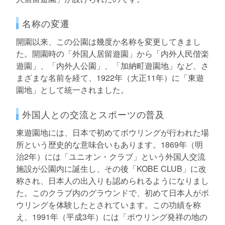
名称の変遷
開園以来、この公園は幾度か名称を変更してきまし
た。開園時の「外国人居留遊園」から「内外人民偕楽
遊園」、「内外人公園」、「加納町遊園地」など、さ
まざまな名前を経て、1922年（大正11年）に「東遊
園地」として統一されました。
外国人との交流とスポーツの普及
東遊園地には、日本で初めてボウリングが行われた場
所という歴史的な意味合いもあります。1869年（明
治2年）には「ユニオン・クラブ」という外国人交流
施設が公園内に誕生し、その後「KOBE CLUB」に改
称され、日本人の出入りも認められるようになりまし
た。このクラブ内のグラウンドで、初めて日本人がボ
ウリングを体験したとされています。この功績を称
え、1991年（平成3年）には「ボウリング発祥の地の