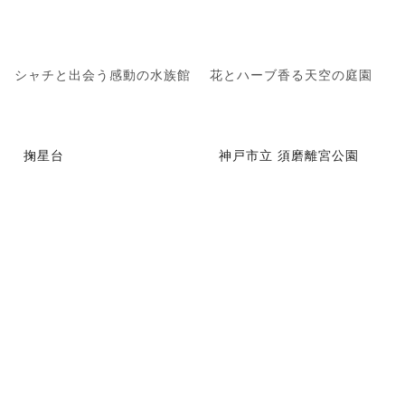
シャチと出会う感動の水族館
花とハーブ香る天空の庭園
掬星台
神戸市立 須磨離宮公園