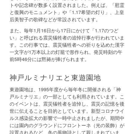
トや記念碑が数多く設置されました。例えば、「慰霊
と復興のモニュメント」や「1.17希望の灯り」、上皇
后美智子の歌碑などが常設されています。
また、毎年1月16日から17日にかけて「1.17のつど
い」と呼ばれる震災犠牲者の追悼行事が行われていま
す。この行事では、震災犠牲者への祈りを込めた漢字
一文字が1万本以上の灯籠で形作られ、発災時刻の午
前5時46分には黙祷が捧げられます。
神戸ルミナリエと東遊園地
東遊園地は、1995年度から毎年冬に開催される「神
戸ルミナリエ」の一部としても利用されています。こ
のイベントは、震災犠牲者を追悼し、震災の記憶を後
世に伝えることを目的としています。新型コロナウイ
ルス感染拡大の影響で一時中止されましたが、期間中
には園内のグラウンドにフロントーネ（光の装飾）が
設置されるなど、冬の風物詩として親しまれていま