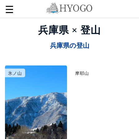
☰
兵庫県 × 登山
兵庫県の登山
氷ノ山
摩耶山