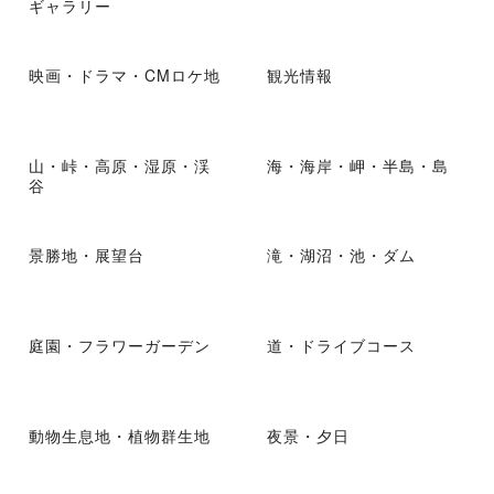
ギャラリー
映画・ドラマ・CMロケ地
観光情報
山・峠・高原・湿原・渓
海・海岸・岬・半島・島
谷
景勝地・展望台
滝・湖沼・池・ダム
庭園・フラワーガーデン
道・ドライブコース
動物生息地・植物群生地
夜景・夕日