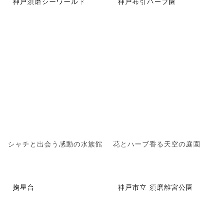
神戸須磨シーワールド
神戸布引ハーブ園
シャチと出会う感動の水族館
花とハーブ香る天空の庭園
掬星台
神戸市立 須磨離宮公園