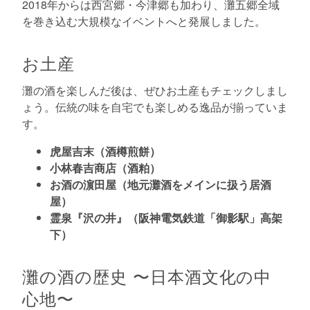
2018年からは西宮郷・今津郷も加わり、灘五郷全域
を巻き込む大規模なイベントへと発展しました。
お土産
灘の酒を楽しんだ後は、ぜひお土産もチェックしまし
ょう。伝統の味を自宅でも楽しめる逸品が揃っていま
す。
虎屋吉末（酒樽煎餅）
小林春吉商店（酒粕）
お酒の濵田屋（地元灘酒をメインに扱う居酒
屋）
霊泉『沢の井』（阪神電気鉄道「御影駅」高架
下）
灘の酒の歴史 〜日本酒文化の中
心地〜