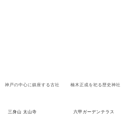
神戸の中心に鎮座する古社
楠木正成を祀る歴史神社
三身山 太山寺
六甲ガーデンテラス