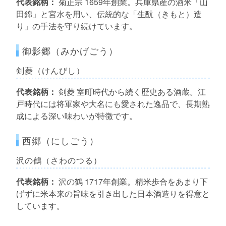
代表銘柄：
菊正宗 1659年創業。兵庫県産の酒米「山
田錦」と宮水を用い、伝統的な「生酛（きもと）造
り」の手法を守り続けています。
御影郷（みかげごう）
剣菱（けんびし）
代表銘柄：
剣菱 室町時代から続く歴史ある酒蔵。江
戸時代には将軍家や大名にも愛された逸品で、長期熟
成による深い味わいが特徴です。
西郷（にしごう）
沢の鶴（さわのつる）
代表銘柄：
沢の鶴 1717年創業。精米歩合をあまり下
げずに米本来の旨味を引き出した日本酒造りを得意と
しています。