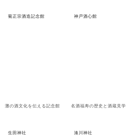
菊正宗酒造記念館
神戸酒心館
灘の酒文化を伝える記念館
名酒福寿の歴史と酒蔵見学
生田神社
湊川神社