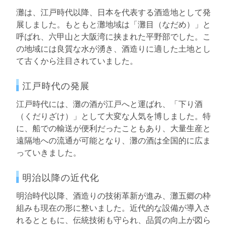
灘は、江戸時代以降、日本を代表する酒造地として発
展しました。もともと灘地域は「灘目（なだめ）」と
呼ばれ、六甲山と大阪湾に挟まれた平野部でした。こ
の地域には良質な水が湧き、酒造りに適した土地とし
て古くから注目されていました。
江戸時代の発展
江戸時代には、灘の酒が江戸へと運ばれ、「下り酒
（くだりざけ）」として大変な人気を博しました。特
に、船での輸送が便利だったこともあり、大量生産と
遠隔地への流通が可能となり、灘の酒は全国的に広ま
っていきました。
明治以降の近代化
明治時代以降、酒造りの技術革新が進み、灘五郷の枠
組みも現在の形に整いました。近代的な設備が導入さ
れるとともに、伝統技術も守られ、品質の向上が図ら