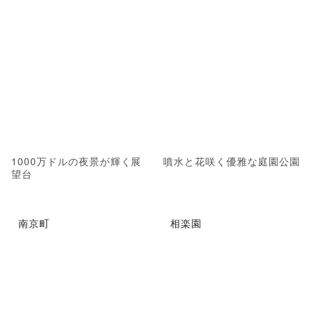
1000万ドルの夜景が輝く展
噴水と花咲く優雅な庭園公園
望台
南京町
相楽園