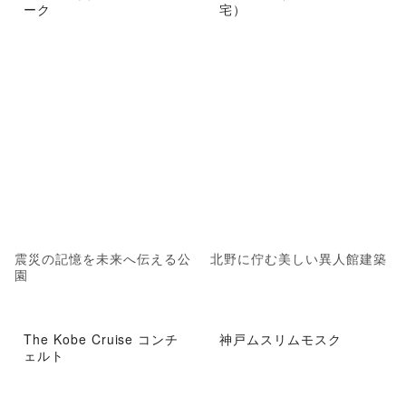
ーク
宅）
震災の記憶を未来へ伝える公
北野に佇む美しい異人館建築
園
The Kobe Cruise コンチ
神戸ムスリムモスク
ェルト