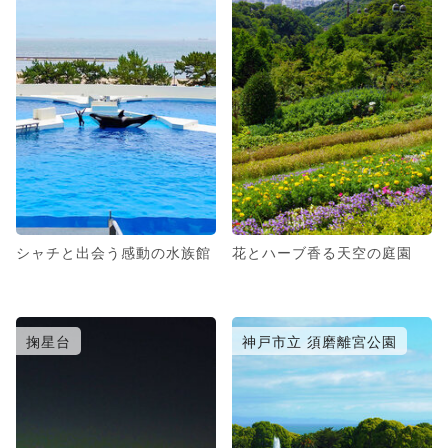
シャチと出会う感動の水族館
花とハーブ香る天空の庭園
掬星台
神戸市立 須磨離宮公園