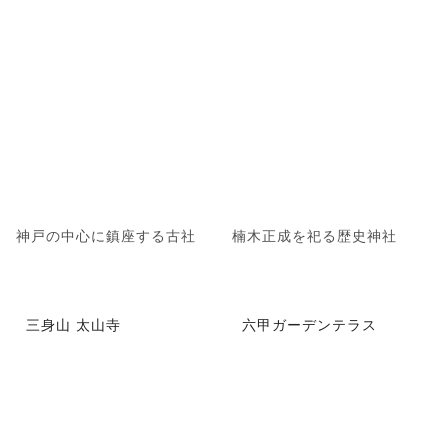
神戸の中心に鎮座する古社
楠木正成を祀る歴史神社
三身山 太山寺
六甲ガーデンテラス