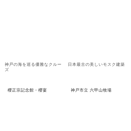
神戸の海を巡る優雅なクルー
日本最古の美しいモスク建築
ズ
櫻正宗記念館・櫻宴
神戸市立 六甲山牧場