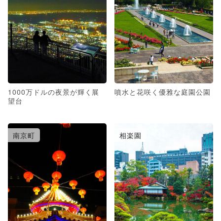
1000万ドルの夜景が輝く展
噴水と花咲く優雅な庭園公園
望台
南京町
相楽園