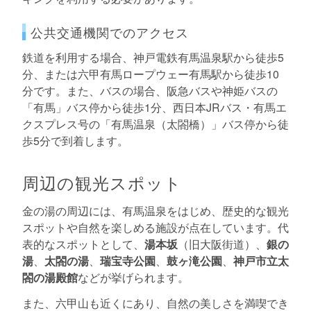
公共交通機関でのアクセス
鉄道を利用する場合、神戸電鉄有馬温泉駅から徒歩5
分、または六甲有馬ロープウェー有馬駅から徒歩10
分です。また、バスの場合、阪急バスや神姫バスの
「有馬」バス停から徒歩1分、西日本JRバス・有馬エ
クスプレス号の「有馬温泉（太閤橋）」バス停から徒
歩5分で到着します。
周辺の観光スポット
金の湯の周辺には、有馬温泉をはじめ、歴史的な観光
スポットや自然を楽しめる施設が点在しています。代
表的なスポットとして、
湯本坂
（旧大阪街道）、
銀の
湯
、
太閤の湯
、
瑞宝寺公園
、
鼓ヶ滝公園
、
神戸市立太
閤の湯殿館
などが挙げられます。
また、六甲山も近くにあり、自然の美しさを満喫でき