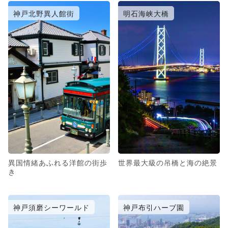
神戸北野異人館街
明石海峡大橋
異国情緒あふれる洋館の街歩
世界最大級の吊橋と海の絶景
き
神戸須磨シーワールド
神戸布引ハーブ園