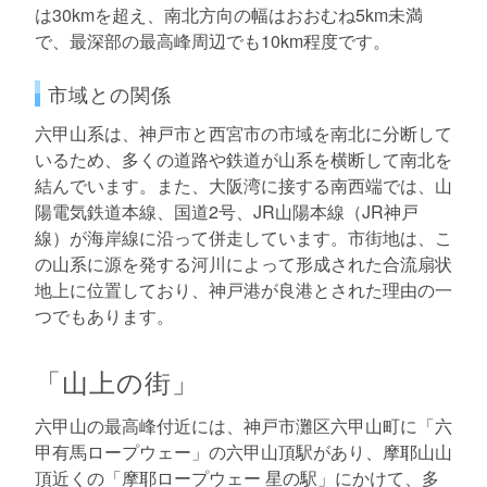
は30kmを超え、南北方向の幅はおおむね5km未満
で、最深部の最高峰周辺でも10km程度です。
市域との関係
六甲山系は、神戸市と西宮市の市域を南北に分断して
いるため、多くの道路や鉄道が山系を横断して南北を
結んでいます。また、大阪湾に接する南西端では、山
陽電気鉄道本線、国道2号、JR山陽本線（JR神戸
線）が海岸線に沿って併走しています。市街地は、こ
の山系に源を発する河川によって形成された合流扇状
地上に位置しており、神戸港が良港とされた理由の一
つでもあります。
「山上の街」
六甲山の最高峰付近には、神戸市灘区六甲山町に「六
甲有馬ロープウェー」の六甲山頂駅があり、摩耶山山
頂近くの「摩耶ロープウェー 星の駅」にかけて、多