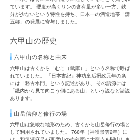
ています。 硬度が高くリンの含有量が多い一方、鉄
分が少ないという特性を持ち、日本一の酒造地帯「灘
五郷」の発展に寄与しました。
六甲山の歴史
六甲山の名称と由来
六甲山は古くから「むこ（武庫）」という名称で呼ば
れていました。 『日本書紀』神功皇后摂政元年の条
には「務古水門」という記述があり、 その語源には
「畿内から見て向こう側にある山」という説など諸説
あります。
山岳信仰と修行の場
六甲山は急峻な地形のため、古くから山岳修行の場と
して利用されていました。 768年（神護景雲2年）に
は、和気清麻呂が再度山の南斜面に大龍寺を開山しま