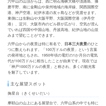
六甲山の山頂からは、西に明石海峡大橋や淡路島、播
磨平野、南に金剛山や泉州地域の海岸線、関西国際空
港、神戸空港、紀伊水道の友ヶ島などが見渡せます。
東側には生駒山や大阪平野、大阪国際空港（伊丹空
港）、淀川、大阪市内のビル群が広がり、空気が澄ん
でいれば四国や中国山地、丹波高地、紀伊山地の山並
みまで望むことができます。
六甲山からの夜景は特に有名で、
日本三大夜景
のひと
つに数えられます。「100万ドルの夜景」という言葉
の発祥地ともされ、1950年頃の電灯の1か月分の電気
代が100万ドルに相当したことが由来です。現在では
「神戸1000万ドルの夜景」と称され、多くの観光客
を魅了しています。
主な展望スポット
掬星台（きくせいだい）
摩耶山の山上にある展望台で、六甲山系の中でも特に