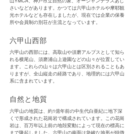
山YMCA、神戸市立自然の家、オーシャンテラスあじ
さいなどがあります。かつては六甲山ホテルや摩耶観
光ホテルなども存在しましたが、現在では企業の保養
所や会員制の別荘が主流となっています。
六甲山西部
六甲山の西部には、高取山や須磨アルプスとして知ら
れる横尾山、須磨浦山上遊園などの山々が位置してい
ます。これらの山々は六甲山とは区別されることもあ
りますが、全山縦走の経路であり、地理的には六甲山
系に含まれています。
自然と地質
六甲山の地質は、約1億年前の中生代白亜紀に地下深
くで形成された花崗岩で構成されています。この花崗
岩は、百万年以上前の地殻変動によって現在の標高に
まで隆起しました。六甲山の南面は急峻な地形が特徴