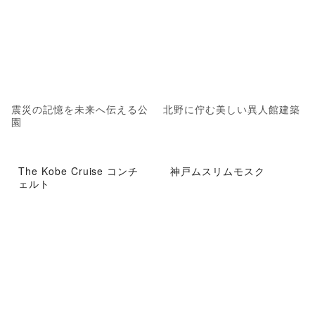
震災の記憶を未来へ伝える公
北野に佇む美しい異人館建築
園
The Kobe Cruise コンチ
神戸ムスリムモスク
ェルト