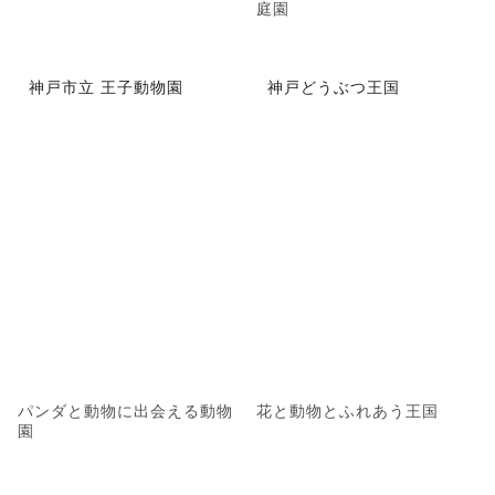
庭園
神戸市立 王子動物園
神戸どうぶつ王国
パンダと動物に出会える動物
花と動物とふれあう王国
園