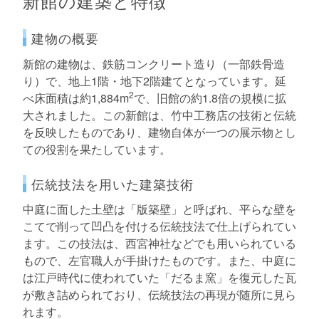
新館の建築と特徴
建物の概要
新館の建物は、鉄筋コンクリート造り（一部鉄骨造
り）で、地上1階・地下2階建てとなっています。延
2
べ床面積は約1,884m
で、旧館の約1.8倍の規模に拡
大されました。この新館は、竹中工務店の技術と伝統
を反映したものであり、建物自体が一つの展示物とし
ての役割を果たしています。
伝統技法を用いた建築技術
中庭に面した土壁は「版築壁」と呼ばれ、平らな壁を
こてで削って凹凸を付ける伝統技法で仕上げられてい
ます。この技法は、西宮神社などでも用いられている
もので、左官職人が手掛けたものです。また、中庭に
は江戸時代に使われていた「だるま窯」を復元した瓦
が敷き詰められており、伝統技法の再現が随所に見ら
れます。