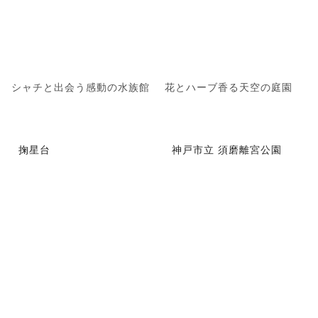
シャチと出会う感動の水族館
花とハーブ香る天空の庭園
掬星台
神戸市立 須磨離宮公園