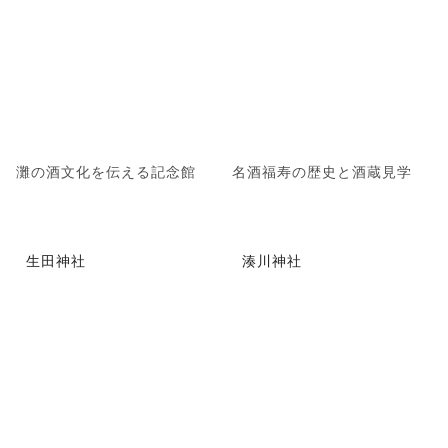
灘の酒文化を伝える記念館
名酒福寿の歴史と酒蔵見学
生田神社
湊川神社