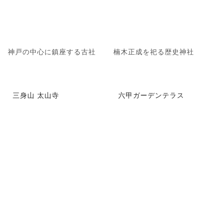
神戸の中心に鎮座する古社
楠木正成を祀る歴史神社
三身山 太山寺
六甲ガーデンテラス