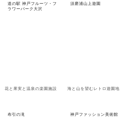
道の駅 神戸フルーツ・フ
須磨浦山上遊園
ラワーパーク大沢
花と果実と温泉の楽園施設
海と山を望むレトロ遊園地
布引の滝
神戸ファッション美術館