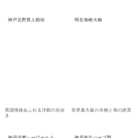
神戸北野異人館街
明石海峡大橋
異国情緒あふれる洋館の街歩
世界最大級の吊橋と海の絶景
き
神戸須磨シーワールド
神戸布引ハーブ園