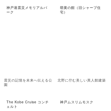
神戸港震災メモリアルパ
萌黄の館（旧シャープ住
ーク
宅）
震災の記憶を未来へ伝える公
北野に佇む美しい異人館建築
園
The Kobe Cruise コンチ
神戸ムスリムモスク
ェルト