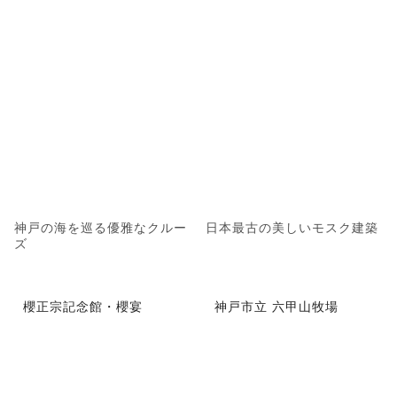
神戸の海を巡る優雅なクルー
日本最古の美しいモスク建築
ズ
櫻正宗記念館・櫻宴
神戸市立 六甲山牧場