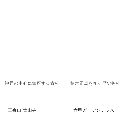
神戸の中心に鎮座する古社
楠木正成を祀る歴史神社
三身山 太山寺
六甲ガーデンテラス