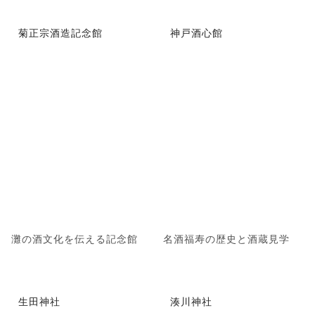
菊正宗酒造記念館
神戸酒心館
灘の酒文化を伝える記念館
名酒福寿の歴史と酒蔵見学
生田神社
湊川神社