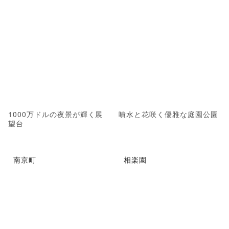
1000万ドルの夜景が輝く展
噴水と花咲く優雅な庭園公園
望台
南京町
相楽園