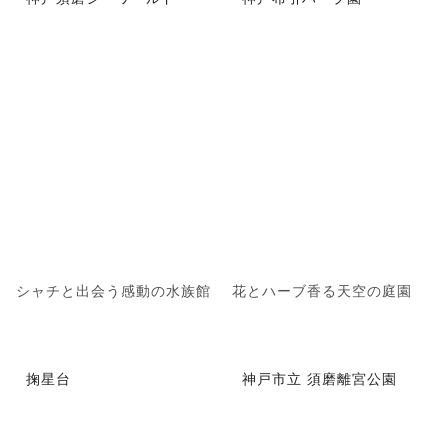
シャチと出会う感動の水族館
花とハーブ香る天空の庭園
掬星台
神戸市立 須磨離宮公園