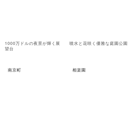
1000万ドルの夜景が輝く展
噴水と花咲く優雅な庭園公園
望台
南京町
相楽園