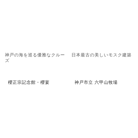
神戸の海を巡る優雅なクルー
日本最古の美しいモスク建築
ズ
櫻正宗記念館・櫻宴
神戸市立 六甲山牧場