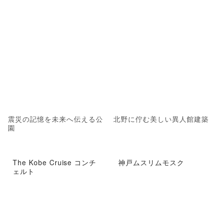
震災の記憶を未来へ伝える公
北野に佇む美しい異人館建築
園
The Kobe Cruise コンチ
神戸ムスリムモスク
ェルト