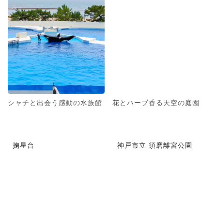
シャチと出会う感動の水族館
花とハーブ香る天空の庭園
掬星台
神戸市立 須磨離宮公園