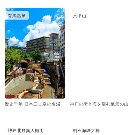
有馬温泉
六甲山
歴史千年 日本三古泉の名湯
神戸の街と海を望む絶景の山
神戸北野異人館街
明石海峡大橋