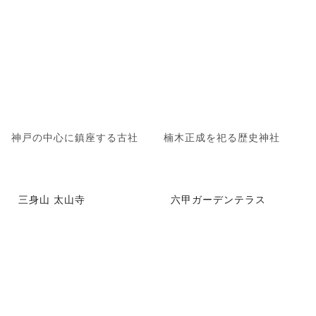
神戸の中心に鎮座する古社
楠木正成を祀る歴史神社
三身山 太山寺
六甲ガーデンテラス