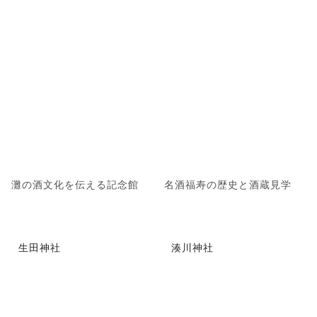
灘の酒文化を伝える記念館
名酒福寿の歴史と酒蔵見学
生田神社
湊川神社