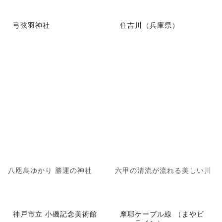
弓弦羽神社
住吉川（兵庫県）
八咫烏ゆかり 勝運の神社
六甲の清流が流れる美しい川
神戸市立 小磯記念美術館
摩耶ケーブル線 （まやビ