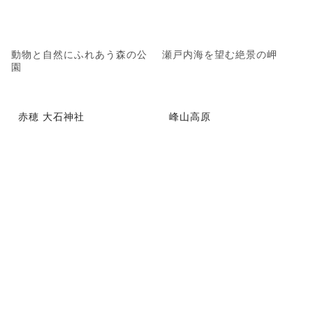
動物と自然にふれあう森の公
瀬戸内海を望む絶景の岬
園
赤穂 大石神社
峰山高原