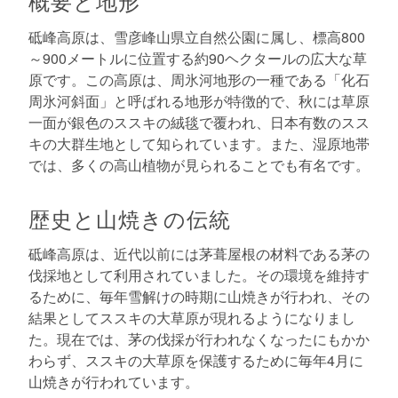
概要と地形
砥峰高原は、雪彦峰山県立自然公園に属し、標高800
～900メートルに位置する約90ヘクタールの広大な草
原です。この高原は、周氷河地形の一種である「化石
周氷河斜面」と呼ばれる地形が特徴的で、秋には草原
一面が銀色のススキの絨毯で覆われ、日本有数のスス
キの大群生地として知られています。また、湿原地帯
では、多くの高山植物が見られることでも有名です。
歴史と山焼きの伝統
砥峰高原は、近代以前には茅葺屋根の材料である茅の
伐採地として利用されていました。その環境を維持す
るために、毎年雪解けの時期に山焼きが行われ、その
結果としてススキの大草原が現れるようになりまし
た。現在では、茅の伐採が行われなくなったにもかか
わらず、ススキの大草原を保護するために毎年4月に
山焼きが行われています。