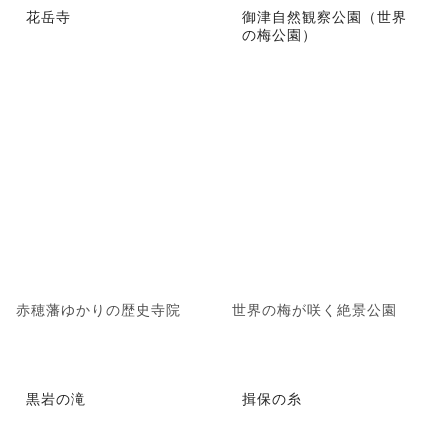
花岳寺
御津自然観察公園（世界
の梅公園）
赤穂藩ゆかりの歴史寺院
世界の梅が咲く絶景公園
黒岩の滝
揖保の糸