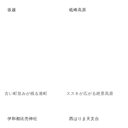
坂越
砥峰高原
古い町並みが残る港町
ススキが広がる絶景高原
伊和都比売神社
西はりま天文台