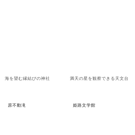
海を望む縁結びの神社
満天の星を観察できる天文台
原不動滝
姫路文学館