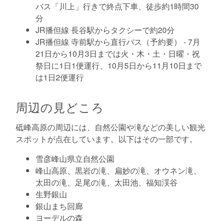
バス「川上」行きで終点下車、徒歩約1時間30
分
JR播但線 長谷駅からタクシーで約20分
JR播但線 寺前駅から直行バス（予約要） - 7月
21日から10月3日までは火・木・土・日曜・祝
祭日に1日1便運行、10月5日から11月10日まで
は1日2便運行
周辺の見どころ
砥峰高原の周辺には、自然公園や滝などの美しい観光
スポットが点在しています。以下はその一部です。
雪彦峰山県立自然公園
峰山高原、黒岩の滝、扁妙の滝、オウネン滝、
太田の滝、足尾の滝、太田池、福知渓谷
生野銀山
銀山まち回廊
ヨーデルの森