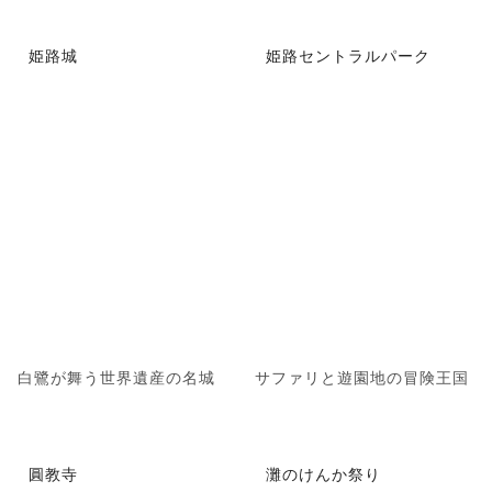
姫路城
姫路セントラルパーク
白鷺が舞う世界遺産の名城
サファリと遊園地の冒険王国
圓教寺
灘のけんか祭り