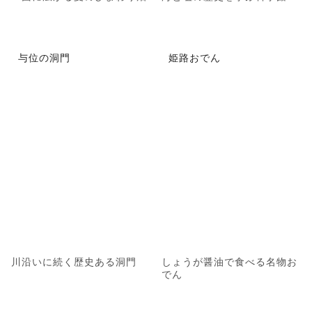
与位の洞門
姫路おでん
川沿いに続く歴史ある洞門
しょうが醤油で食べる名物お
でん