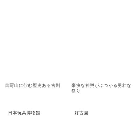
書写山に佇む歴史ある古刹
豪快な神輿がぶつかる勇壮な
祭り
日本玩具博物館
好古園