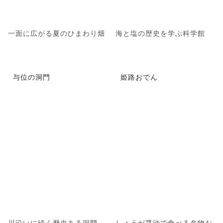
一面に広がる夏のひまわり畑
海と塩の歴史を学ぶ科学館
与位の洞門
姫路おでん
川沿いに続く歴史ある洞門
しょうが醤油で食べる名物お