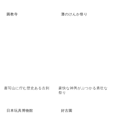
圓教寺
灘のけんか祭り
書写山に佇む歴史ある古刹
豪快な神輿がぶつかる勇壮な
祭り
日本玩具博物館
好古園