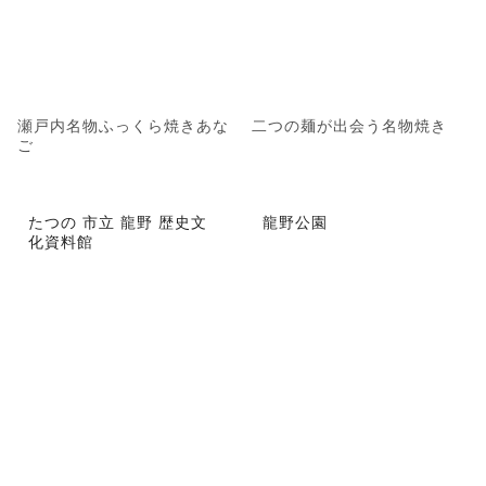
瀬戸内名物ふっくら焼きあな
二つの麺が出会う名物焼き
ご
たつの 市立 龍野 歴史文
龍野公園
化資料館