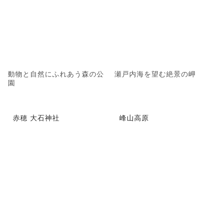
動物と自然にふれあう森の公
瀬戸内海を望む絶景の岬
園
赤穂 大石神社
峰山高原