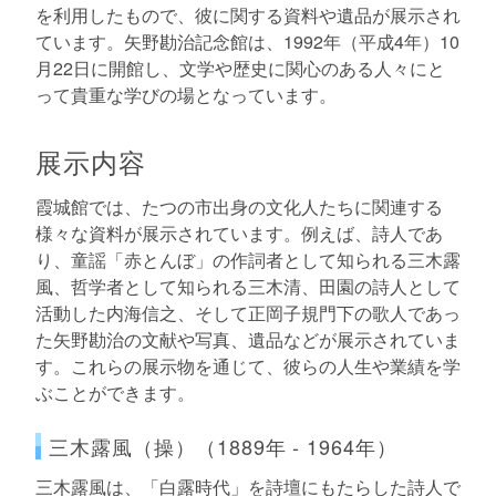
を利用したもので、彼に関する資料や遺品が展示され
ています。矢野勘治記念館は、1992年（平成4年）10
月22日に開館し、文学や歴史に関心のある人々にと
って貴重な学びの場となっています。
展示内容
霞城館では、たつの市出身の文化人たちに関連する
様々な資料が展示されています。例えば、詩人であ
り、童謡「赤とんぼ」の作詞者として知られる三木露
風、哲学者として知られる三木清、田園の詩人として
活動した内海信之、そして正岡子規門下の歌人であっ
た矢野勘治の文献や写真、遺品などが展示されていま
す。これらの展示物を通じて、彼らの人生や業績を学
ぶことができます。
三木露風（操）（1889年 - 1964年）
三木露風は、「白露時代」を詩壇にもたらした詩人で