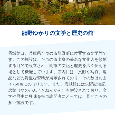
龍野ゆかりの文学と歴史の館
霞城館は、兵庫県たつの市龍野町に位置する文学館で
す。この施設は、たつの市出身の著名な文化人を顕彰
する目的で設立され、同市の文化と歴史を広く伝える
場として機能しています。館内には、文献や写真、遺
品などの貴重な資料が展示されており、その数はおよ
そ750点にのぼります。また、霞城館には矢野勘治記
念館（やのかんじきねんかん）も併設されており、文
学や歴史に興味を持つ訪問者にとっては、見どころの
多い施設です。