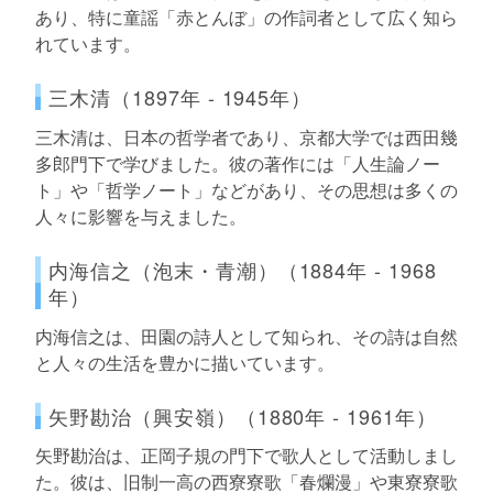
あり、特に童謡「赤とんぼ」の作詞者として広く知ら
れています。
三木清（1897年 - 1945年）
三木清は、日本の哲学者であり、京都大学では西田幾
多郎門下で学びました。彼の著作には「人生論ノー
ト」や「哲学ノート」などがあり、その思想は多くの
人々に影響を与えました。
内海信之（泡末・青潮）（1884年 - 1968
年）
内海信之は、田園の詩人として知られ、その詩は自然
と人々の生活を豊かに描いています。
矢野勘治（興安嶺）（1880年 - 1961年）
矢野勘治は、正岡子規の門下で歌人として活動しまし
た。彼は、旧制一高の西寮寮歌「春爛漫」や東寮寮歌