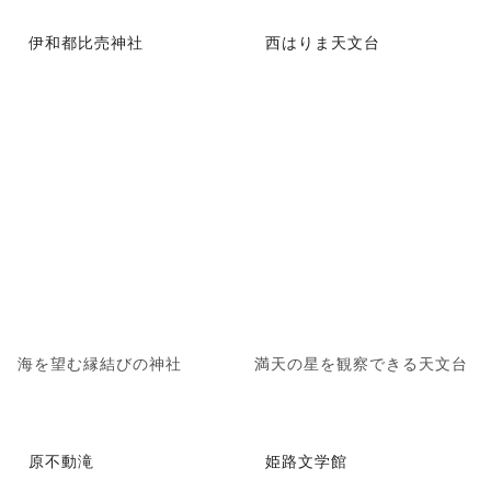
伊和都比売神社
西はりま天文台
海を望む縁結びの神社
満天の星を観察できる天文台
原不動滝
姫路文学館