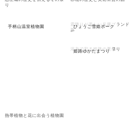
り
霜降りが美しい兵庫ブランド
手柄山温室植物園
ひょうご雪姫ポーク
豚
浴衣で彩る姫路の夏祭り
姫路ゆかたまつり
熱帯植物と花に出会う植物園