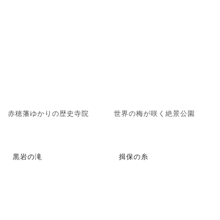
赤穂藩ゆかりの歴史寺院
世界の梅が咲く絶景公園
黒岩の滝
揖保の糸