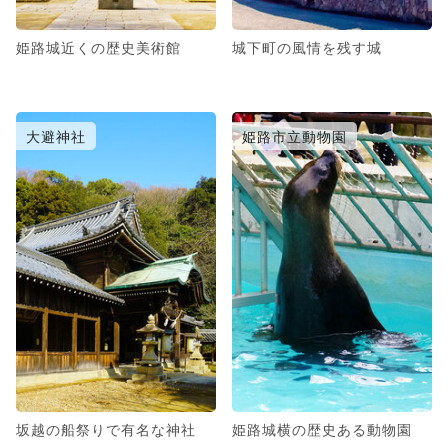
姫路城近くの歴史美術館
城下町の風情を残す城
大避神社
姫路市立動物園
坂越の船祭りで有名な神社
姫路城横の歴史ある動物園