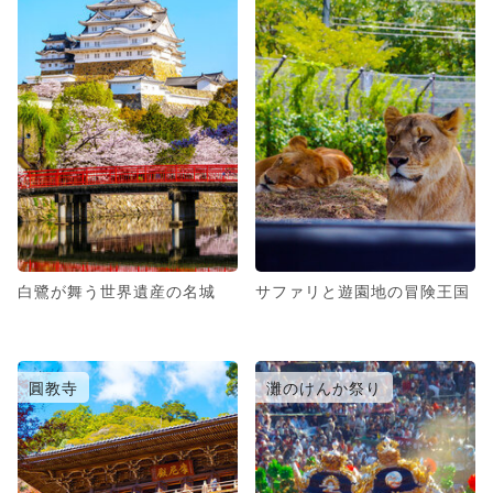
白鷺が舞う世界遺産の名城
サファリと遊園地の冒険王国
圓教寺
灘のけんか祭り