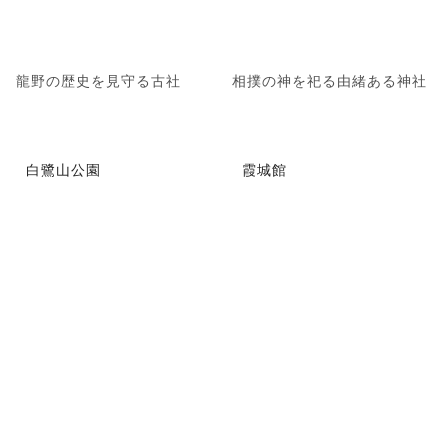
龍野の歴史を見守る古社
相撲の神を祀る由緒ある神社
白鷺山公園
霞城館