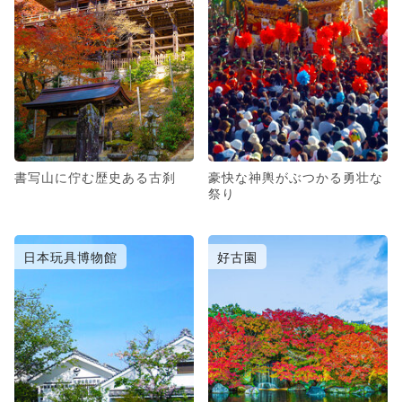
書写山に佇む歴史ある古刹
豪快な神輿がぶつかる勇壮な
祭り
日本玩具博物館
好古園