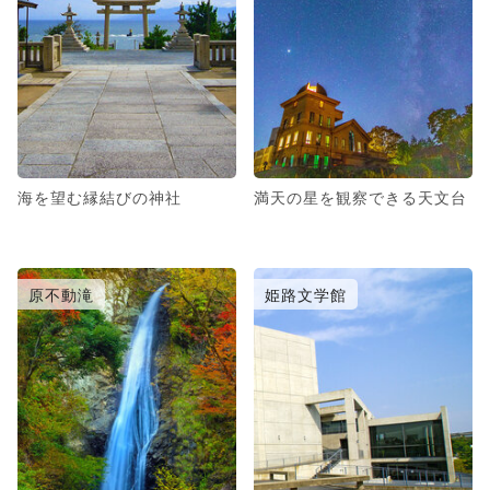
海を望む縁結びの神社
満天の星を観察できる天文台
原不動滝
姫路文学館