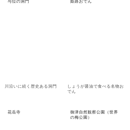
与位の洞門
姫路おでん
川沿いに続く歴史ある洞門
しょうが醤油で食べる名物お
でん
花岳寺
御津自然観察公園（世界
の梅公園）