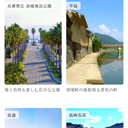
兵庫県立 赤穂海浜公園
平福
海と自然を楽しむ広大な公園
宿場町の面影残る歴史の町
坂越
砥峰高原