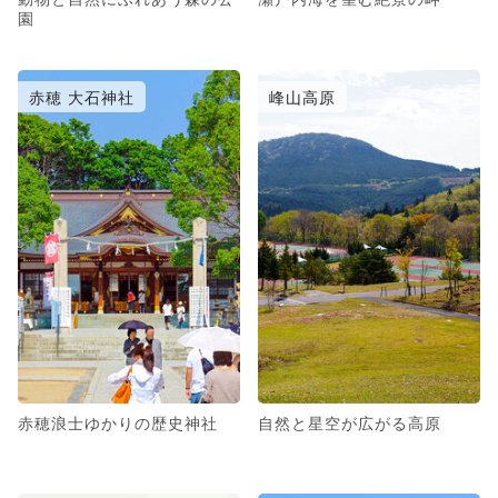
園
赤穂 大石神社
峰山高原
赤穂浪士ゆかりの歴史神社
自然と星空が広がる高原