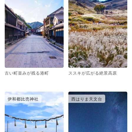
古い町並みが残る港町
ススキが広がる絶景高原
伊和都比売神社
西はりま天文台