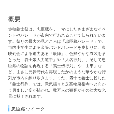
概要
赤穂義士祭は、忠臣蔵をテーマにしたさまざまなイベ
ントやパレードが市内で行われることで知られていま
す。祭りの最大の見どころは「忠臣蔵パレード」で、
市内小学生による金管バンドパレードを皮切りに、東
映剣会による迫力ある「殺陣」、色鮮やかな衣装をま
とった「義士娘人力道中」や「大名行列」、そして忠
臣蔵の物語を再現する「義士伝行列」や「山車」な
ど、まさに元禄時代を再現したかのような華やかな行
列が市内を練り歩きます。また、四十七義士に扮した
「義士行列」では、意気揚々と芝高輪泉岳寺へと向か
う勇ましい姿が描かれ、数万人の観客がその壮大な光
景に魅了されます。
忠臣蔵ウイーク