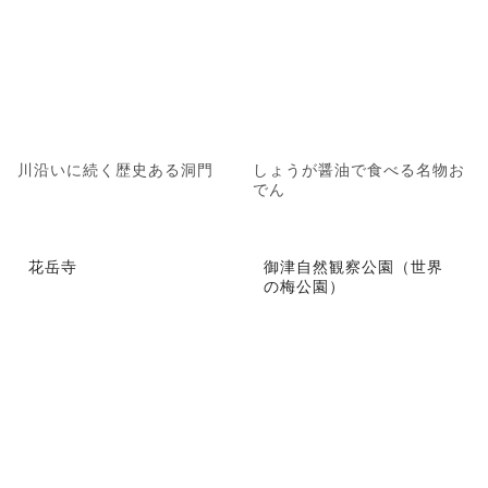
川沿いに続く歴史ある洞門
しょうが醤油で食べる名物お
でん
花岳寺
御津自然観察公園（世界
の梅公園）