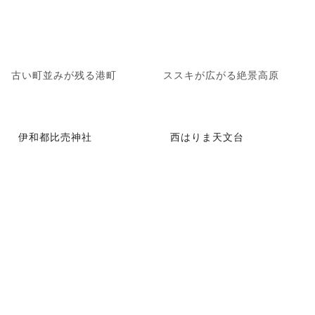
古い町並みが残る港町
ススキが広がる絶景高原
伊和都比売神社
西はりま天文台