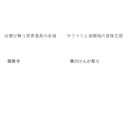
白鷺が舞う世界遺産の名城
サファリと遊園地の冒険王国
圓教寺
灘のけんか祭り