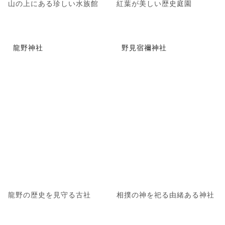
山の上にある珍しい水族館
紅葉が美しい歴史庭園
龍野神社
野見宿禰神社
龍野の歴史を見守る古社
相撲の神を祀る由緒ある神社