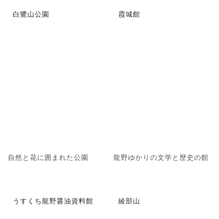
白鷺山公園
霞城館
自然と花に囲まれた公園
龍野ゆかりの文学と歴史の館
うすくち龍野醤油資料館
綾部山