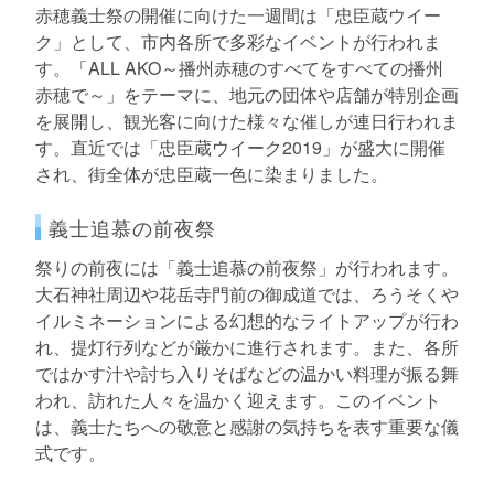
赤穂義士祭の開催に向けた一週間は「忠臣蔵ウイー
ク」として、市内各所で多彩なイベントが行われま
す。「ALL AKO～播州赤穂のすべてをすべての播州
赤穂で～」をテーマに、地元の団体や店舗が特別企画
を展開し、観光客に向けた様々な催しが連日行われま
す。直近では「忠臣蔵ウイーク2019」が盛大に開催
され、街全体が忠臣蔵一色に染まりました。
義士追慕の前夜祭
祭りの前夜には「義士追慕の前夜祭」が行われます。
大石神社周辺や花岳寺門前の御成道では、ろうそくや
イルミネーションによる幻想的なライトアップが行わ
れ、提灯行列などが厳かに進行されます。また、各所
ではかす汁や討ち入りそばなどの温かい料理が振る舞
われ、訪れた人々を温かく迎えます。このイベント
は、義士たちへの敬意と感謝の気持ちを表す重要な儀
式です。