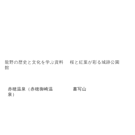
龍野の歴史と文化を学ぶ資料
桜と紅葉が彩る城跡公園
館
赤穂温泉（赤穂御崎温
書写山
泉）