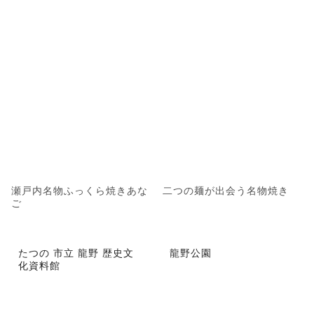
瀬戸内名物ふっくら焼きあな
二つの麺が出会う名物焼き
ご
たつの 市立 龍野 歴史文
龍野公園
化資料館