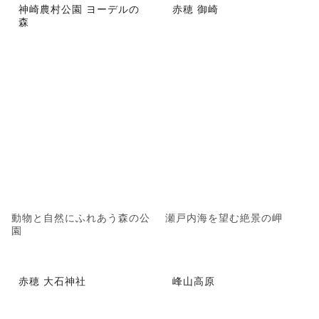
神崎農村公園 ヨーデルの
赤穂 御崎
森
動物と自然にふれあう森の公
瀬戸内海を望む絶景の岬
園
赤穂 大石神社
峰山高原