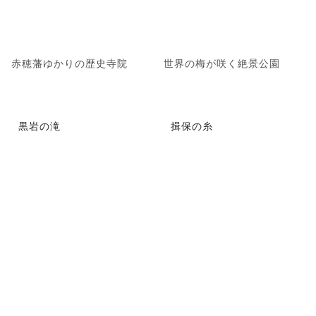
赤穂藩ゆかりの歴史寺院
世界の梅が咲く絶景公園
黒岩の滝
揖保の糸