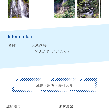
Information
名称
天滝渓谷
（てんだき けいこく）
城崎・出石・湯村温泉
城崎温泉
湯村温泉