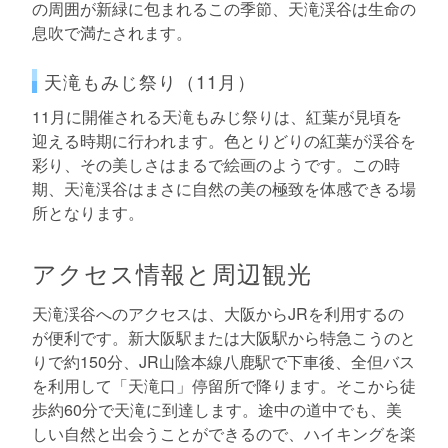
の周囲が新緑に包まれるこの季節、天滝渓谷は生命の
息吹で満たされます。
天滝もみじ祭り（11月）
11月に開催される天滝もみじ祭りは、紅葉が見頃を
迎える時期に行われます。色とりどりの紅葉が渓谷を
彩り、その美しさはまるで絵画のようです。この時
期、天滝渓谷はまさに自然の美の極致を体感できる場
所となります。
アクセス情報と周辺観光
天滝渓谷へのアクセスは、大阪からJRを利用するの
が便利です。新大阪駅または大阪駅から特急こうのと
りで約150分、JR山陰本線八鹿駅で下車後、全但バス
を利用して「天滝口」停留所で降ります。そこから徒
歩約60分で天滝に到達します。途中の道中でも、美
しい自然と出会うことができるので、ハイキングを楽