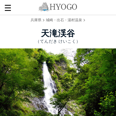
☰
>
>
兵庫県
城崎・出石・湯村温泉
天滝渓谷
（てんだき けいこく）