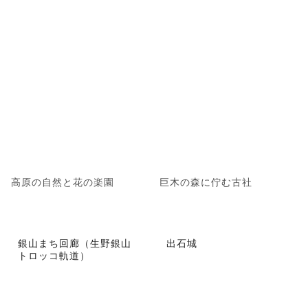
高原の自然と花の楽園
巨木の森に佇む古社
銀山まち回廊（生野銀山
出石城
トロッコ軌道）