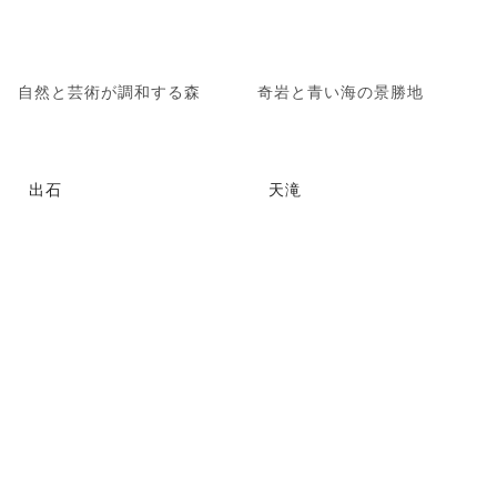
自然と芸術が調和する森
奇岩と青い海の景勝地
出石
天滝