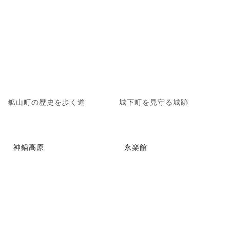
鉱山町の歴史を歩く道
城下町を見守る城跡
神鍋高原
永楽館