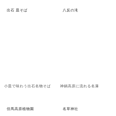
出石 皿そば
八反の滝
小皿で味わう出石名物そば
神鍋高原に流れる名瀑
但馬高原植物園
名草神社