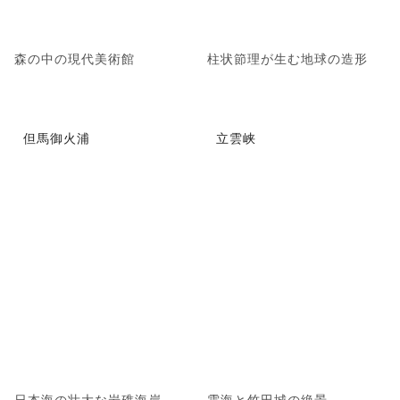
森の中の現代美術館
柱状節理が生む地球の造形
但馬御火浦
立雲峡
日本海の壮大な岩礁海岸
雲海と竹田城の絶景