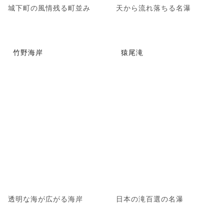
城下町の風情残る町並み
天から流れ落ちる名瀑
竹野海岸
猿尾滝
透明な海が広がる海岸
日本の滝百選の名瀑