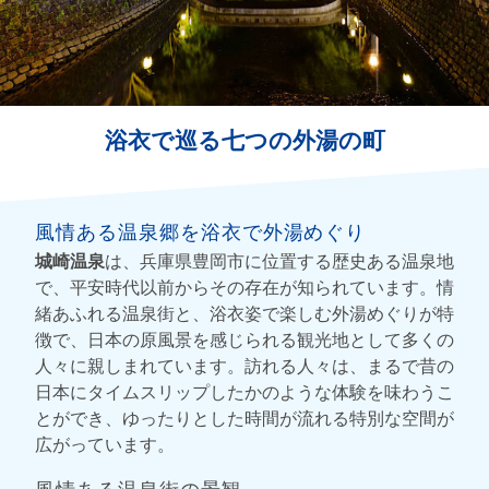
浴衣で巡る七つの外湯の町
風情ある温泉郷を浴衣で外湯めぐり
城崎温泉
は、兵庫県豊岡市に位置する歴史ある温泉地
で、平安時代以前からその存在が知られています。情
緒あふれる温泉街と、浴衣姿で楽しむ外湯めぐりが特
徴で、日本の原風景を感じられる観光地として多くの
人々に親しまれています。訪れる人々は、まるで昔の
日本にタイムスリップしたかのような体験を味わうこ
とができ、ゆったりとした時間が流れる特別な空間が
広がっています。
風情ある温泉街の景観