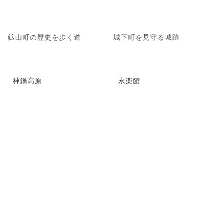
鉱山町の歴史を歩く道
城下町を見守る城跡
神鍋高原
永楽館