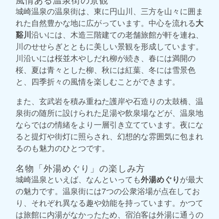
城崎温泉の温泉街は、東に円山川、三方を山々に囲ま
れた自然豊かな地に広がっています。中心を流れる
大
谿川
沿いには、木造三階建ての老舗旅館が軒を連ね、
川のせせらぎとともに美しい景観を形成しています。
川沿いには桜並木やしだれ柳が続き、春には満開の
桜、夏は青々とした柳、秋には紅葉、冬には雪景色
と、四季折々の風情を楽しむことができます。
また、玄武岩を積み重ねた護岸や石造りの太鼓橋、温
泉街の随所に設けられた足湯や飲泉場などが、温泉地
ならではの情緒をより一層引き立てています。夜にな
ると提灯や街灯に照らされ、幻想的な雰囲気に包まれ
るのも魅力のひとつです。
名物「外湯めぐり」の楽しみ方
城崎温泉といえば、なんといっても
外湯めぐり
が最大
の魅力です。温泉街には7つの公衆浴場が点在してお
り、それぞれ異なる趣や効能を持っています。かつて
は旅館に内湯がなかったため、宿泊客は外湯に通うの