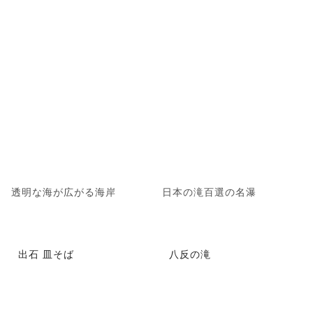
透明な海が広がる海岸
日本の滝百選の名瀑
出石 皿そば
八反の滝