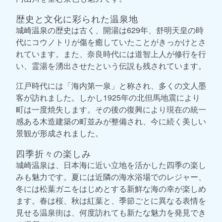
歴史と文化に彩られた温泉地
城崎温泉の歴史は古く、開湯は629年、舒明天皇の時
代にコウノトリが傷を癒していたことがきっかけとさ
れています。また、奈良時代には道智上人が修行を行
い、霊湯を湧出させたという伝説も残されています。
江戸時代には「海内第一泉」と称され、多くの文人墨
客が訪れました。しかし1925年の北但馬地震により
町は一度焼失します。その後の復興により現在の統一
感ある木造建築の町並みが整備され、今に続く美しい
景観が形成されました。
四季折々の楽しみ
城崎温泉は、日本海に近い立地を活かした四季の楽し
みも魅力です。夏には近隣の海水浴場でのレジャー、
冬には松葉ガニをはじめとする新鮮な海の幸が楽しめ
ます。春は桜、秋は紅葉と、季節ごとに異なる表情を
見せる温泉街は、何度訪れても新たな魅力を発見でき