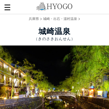
☰
>
>
兵庫県
城崎・出石・湯村温泉
城崎温泉
（きのさきおんせん）