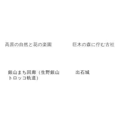
高原の自然と花の楽園
巨木の森に佇む古社
銀山まち回廊（生野銀山
出石城
トロッコ軌道）