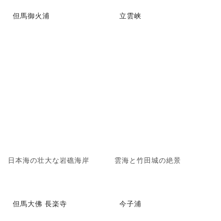
但馬御火浦
立雲峡
日本海の壮大な岩礁海岸
雲海と竹田城の絶景
但馬大佛 長楽寺
今子浦