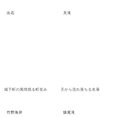
出石
天滝
城下町の風情残る町並み
天から流れ落ちる名瀑
竹野海岸
猿尾滝