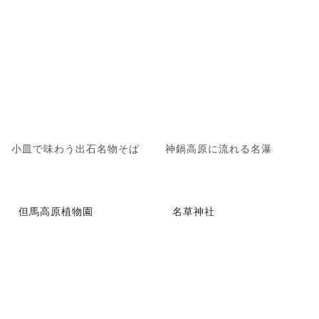
小皿で味わう出石名物そば
神鍋高原に流れる名瀑
但馬高原植物園
名草神社