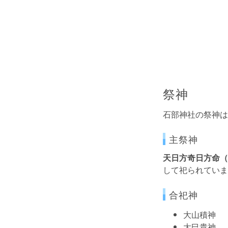
祭神
石部神社の祭神は
主祭神
天日方奇日方命（
して祀られていま
合祀神
大山積神
大巳貴神