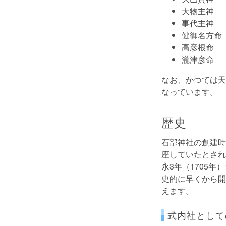
大物主神
事代主神
健御名方命
高彦根命
瀧津彦命
なお、かつては天
なっています。
歴史
石部神社の創建時
座していたとされ
永3年（1705
史的に早くから開
えます。
式内社として