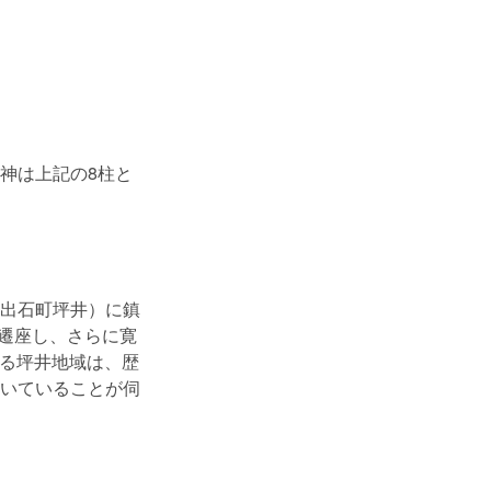
神は上記の8柱と
出石町坪井）に鎮
に遷座し、さらに寛
れる坪井地域は、歴
いていることが伺