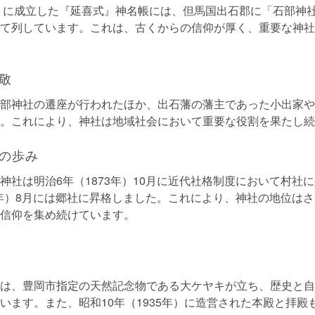
年）に成立した『延喜式』神名帳には、但馬国出石郡に「石部神
て列しています。これは、古くからの信仰が厚く、重要な神社
敬
部神社の遷座が行われたほか、出石藩の藩主であった小出家や
。これにより、神社は地域社会において重要な役割を果たし続
の歩み
神社は明治6年（1873年）10月に近代社格制度において村社
79年）8月には郷社に昇格しました。これにより、神社の地位は
信仰を集め続けています。
は、豊岡市指定の天然記念物である大ケヤキが立ち、歴史と自
います。また、昭和10年（1935年）に造営された本殿と拝殿