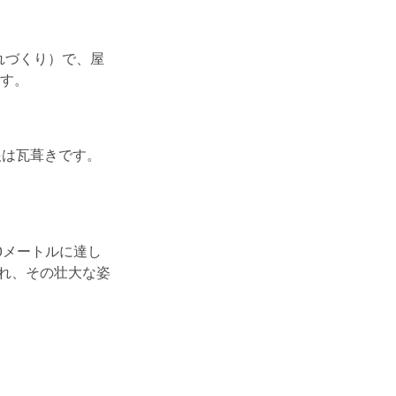
れづくり）で、屋
す。
根は瓦葺きです。
0メートルに達し
され、その壮大な姿