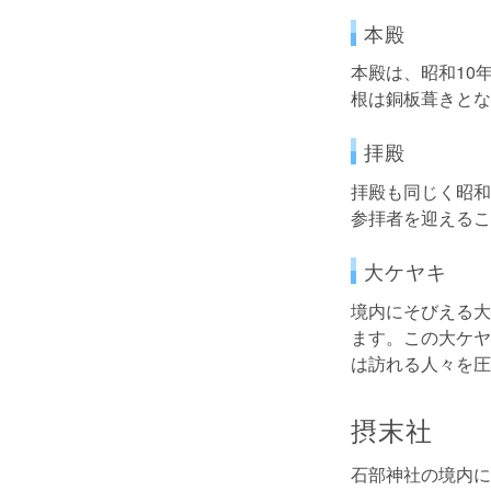
本殿
本殿は、昭和10
根は銅板葺きとな
拝殿
拝殿も同じく昭和
参拝者を迎えるこ
大ケヤキ
境内にそびえる大
ます。この大ケヤ
は訪れる人々を圧
摂末社
石部神社の境内に