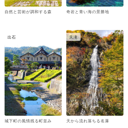
自然と芸術が調和する森
奇岩と青い海の景勝地
出石
天滝
城下町の風情残る町並み
天から流れ落ちる名瀑