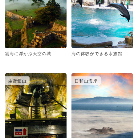
雲海に浮かぶ天空の城
海の体験ができる水族館
生野銀山
日和山海岸