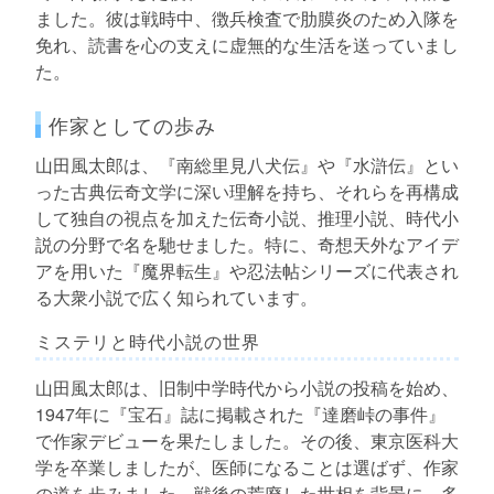
ました。彼は戦時中、徴兵検査で肋膜炎のため入隊を
免れ、読書を心の支えに虚無的な生活を送っていまし
た。
作家としての歩み
山田風太郎は、『南総里見八犬伝』や『水滸伝』とい
った古典伝奇文学に深い理解を持ち、それらを再構成
して独自の視点を加えた伝奇小説、推理小説、時代小
説の分野で名を馳せました。特に、奇想天外なアイデ
アを用いた『魔界転生』や忍法帖シリーズに代表され
る大衆小説で広く知られています。
ミステリと時代小説の世界
山田風太郎は、旧制中学時代から小説の投稿を始め、
1947年に『宝石』誌に掲載された『達磨峠の事件』
で作家デビューを果たしました。その後、東京医科大
学を卒業しましたが、医師になることは選ばず、作家
の道を歩みました。戦後の荒廃した世相を背景に、多