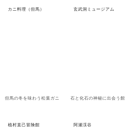
カニ料理（但馬）
玄武洞ミュージアム
但馬の冬を味わう松葉ガニ
石と化石の神秘に出会う館
植村直己冒険館
阿瀬渓谷