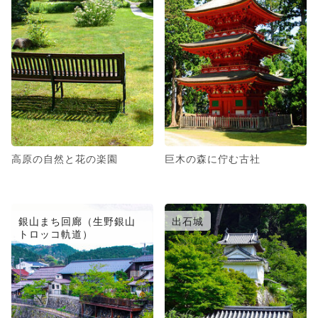
高原の自然と花の楽園
巨木の森に佇む古社
銀山まち回廊（生野銀山
出石城
トロッコ軌道）