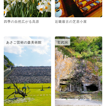
四季の自然広がる高原
近畿最古の芝居小屋
あさご芸術の森美術館
玄武洞