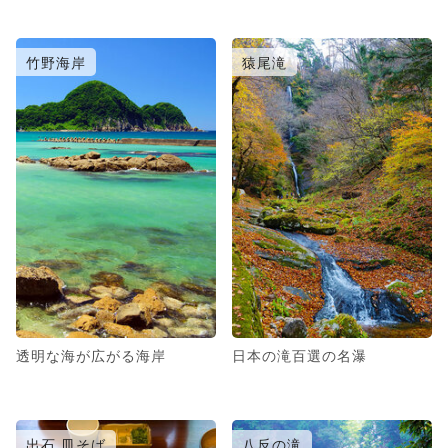
竹野海岸
猿尾滝
透明な海が広がる海岸
日本の滝百選の名瀑
出石 皿そば
八反の滝