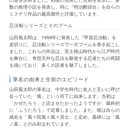
数の推理小説を発表し、特に『明治断頭台』を自らの
ミステリ作品の最高傑作と評価しています。
忍法帖シリーズとそのブーム
山田風太郎は、1958年に発表した『甲賀忍法帖』を
皮切りに、忍法帖シリーズで一大ブームを巻き起こし
ました。これらの作品は、安土桃山時代から江戸時代
を舞台に、奇想天外な忍法を駆使する忍者たちの死闘
を描いており、多くの読者を魅了しました。
筆名の由来と生前のエピソード
山田風太郎の筆名は、中学生時代に友人と互いに呼び
合っていた「風」という符丁に由来します。当初は
「かぜたろう」と読ませたかったようですが、最終的
に「ふうたろう」で定着しました。また、彼は自らの
戒名を「風々院風々風々居士」と定め、墓碑には「風
ノ墓」とのみ刻まれています。