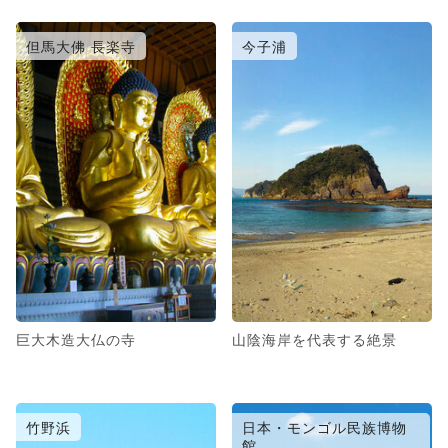
但馬大佛 長楽寺
今子浦
巨大木造大仏の寺
山陰海岸を代表する絶景
竹野浜
日本・モンゴル民族博物
館