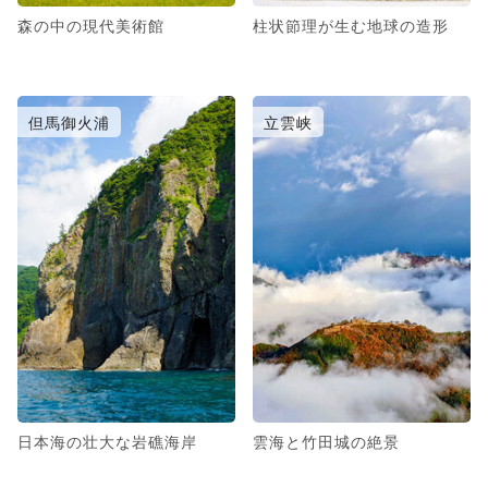
森の中の現代美術館
柱状節理が生む地球の造形
但馬御火浦
立雲峡
日本海の壮大な岩礁海岸
雲海と竹田城の絶景