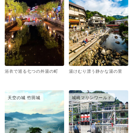
浴衣で巡る七つの外湯の町
湯けむり漂う静かな湯の里
天空の城 竹田城
城崎マリンワールド