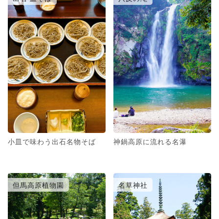
小皿で味わう出石名物そば
神鍋高原に流れる名瀑
但馬高原植物園
名草神社