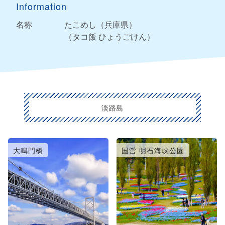
Information
名称
たこめし（兵庫県）
（タコ飯 ひょうごけん）
淡路島
大鳴門橋
国営 明石海峡公園