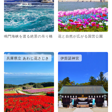
鳴門海峡を渡る絶景の吊り橋
花と自然が広がる国営公園
兵庫県立 あわじ花さじき
伊弉諾神宮