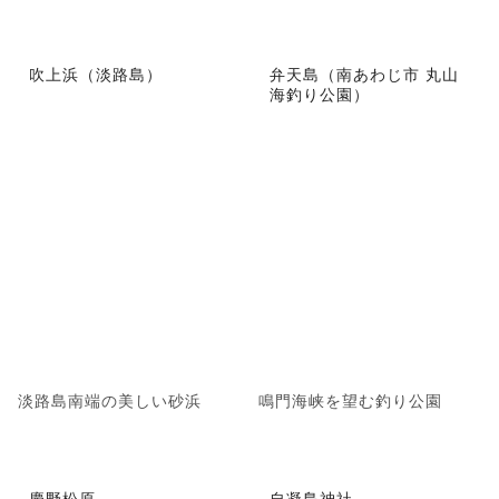
吹上浜（淡路島）
弁天島（南あわじ市 丸山
海釣り公園）
淡路島南端の美しい砂浜
鳴門海峡を望む釣り公園
慶野松原
自凝島神社