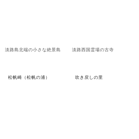
淡路島北端の小さな絶景島
淡路西国霊場の古寺
松帆崎（松帆の浦）
吹き戻しの里