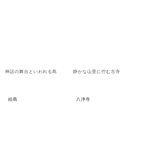
神話の舞台といわれる島
静かな山里に佇む古寺
絵島
八浄寺