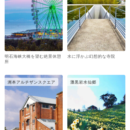
明石海峡大橋を望む絶景休憩
水に浮かぶ幻想的な寺院
所
洲本アルチザンスクエア
灘黒岩水仙郷