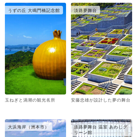
うずの丘 大鳴門橋記念館
淡路夢舞台
玉ねぎと渦潮の観光名所
安藤忠雄が設計した夢の舞台
大浜海岸（洲本市）
淡路夢舞台 温室 あわじグ
リーン館