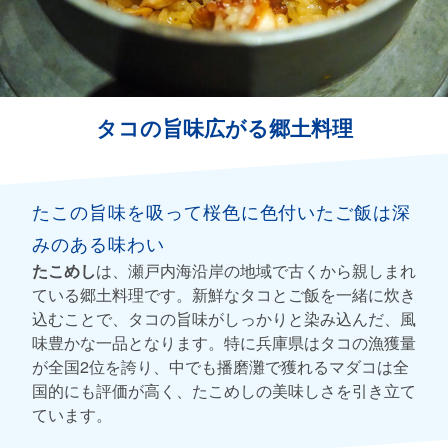
タコの旨味広がる郷土料理
たこの旨味を吸って桜色に色付いたご飯は深
みのある味わい
たこめし
は、瀬戸内海沿岸の地域で古くから親しまれ
ている郷土料理です。新鮮なタコとご飯を一緒に炊き
込むことで、タコの旨味がしっかりと染み込んだ、風
味豊かな一品となります。特に兵庫県はタコの漁獲量
が全国2位を誇り、中でも播磨灘で獲れるマダコは全
国的にも評価が高く、たこめしの美味しさを引き立て
ています。