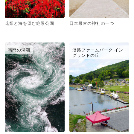
花畑と海を望む絶景公園
日本最古の神社の一つ
鳴門の渦潮
淡路ファームパーク イン
グランドの丘