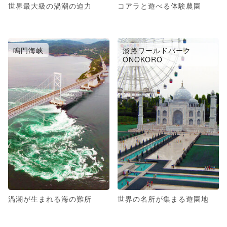
世界最大級の渦潮の迫力
コアラと遊べる体験農園
鳴門海峡
淡路ワールドパーク
ONOKORO
渦潮が生まれる海の難所
世界の名所が集まる遊園地