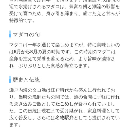
辺で水揚げされるマダコは、豊富な餌と潮流の影響を
受けて育つため、身が引き締まり、歯ごたえと甘みが
特徴的です。
マダコの旬
マダコは一年を通じて楽しめますが、特に美味しいの
は
6月から8月
の夏の時期です。この時期のマダコは
産卵を控えて栄養を蓄えるため、より旨味が濃縮さ
れ、ぷりぷりとした食感が際立ちます。
歴史と伝統
瀬戸内海のタコ漁は江戸時代から盛んに行われてお
り、当時の漁師たちの間では、漁の合間に手軽に作れ
る炊き込みご飯として
たこめし
が食べられていまし
た。この伝統は現在まで受け継がれ、家庭料理として
広く普及し、さらには
名物駅弁
としても提供されてい
ます。