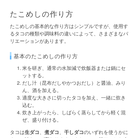
たこめしの作り方
たこめしの基本的な作り方はシンプルですが、使用す
るタコの種類や調味料の違いによって、さまざまなバ
リエーションがあります。
基本のたこめしの作り方
米を研ぎ、通常の水加減で炊飯器または鍋にセ
ットする。
だし汁（昆布だしやかつおだし）と醤油、みり
ん、酒を加える。
適度な大きさに切ったタコを加え、一緒に炊き
込む。
炊き上がったら、しばらく蒸らしてから軽く混
ぜ、盛り付ける。
タコは
生ダコ
、
煮ダコ
、
干しダコ
のいずれを使うかに