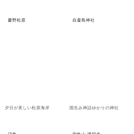
慶野松原
自凝島神社
夕日が美しい松原海岸
国生み神話ゆかりの神社
沼島
賀集山 護国寺