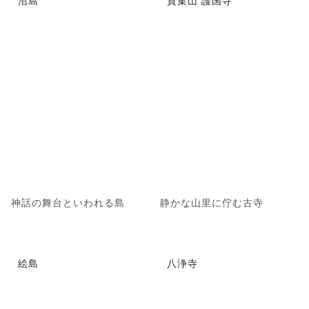
神話の舞台といわれる島
静かな山里に佇む古寺
絵島
八浄寺