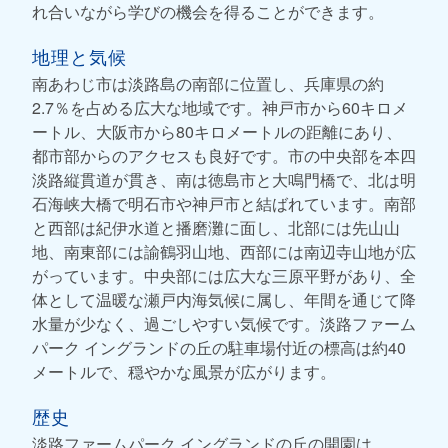
れ合いながら学びの機会を得ることができます。
地理と気候
南あわじ市は淡路島の南部に位置し、兵庫県の約
2.7％を占める広大な地域です。神戸市から60キロメ
ートル、大阪市から80キロメートルの距離にあり、
都市部からのアクセスも良好です。市の中央部を本四
淡路縦貫道が貫き、南は徳島市と大鳴門橋で、北は明
石海峡大橋で明石市や神戸市と結ばれています。南部
と西部は紀伊水道と播磨灘に面し、北部には先山山
地、南東部には諭鶴羽山地、西部には南辺寺山地が広
がっています。中央部には広大な三原平野があり、全
体として温暖な瀬戸内海気候に属し、年間を通じて降
水量が少なく、過ごしやすい気候です。淡路ファーム
パーク イングランドの丘の駐車場付近の標高は約40
メートルで、穏やかな風景が広がります。
歴史
淡路ファームパーク イングランドの丘の開園は、