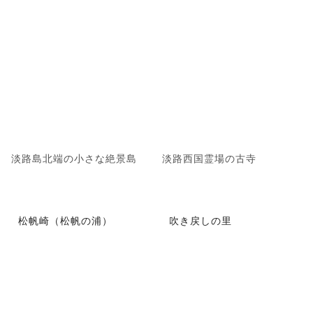
淡路島北端の小さな絶景島
淡路西国霊場の古寺
松帆崎（松帆の浦）
吹き戻しの里