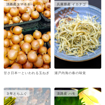
淡路産タマネギ
兵庫県産 イカナゴ
甘さ日本一といわれる玉ねぎ
瀬戸内海の春の味覚
３年とらふぐ
淡路産 ハモ