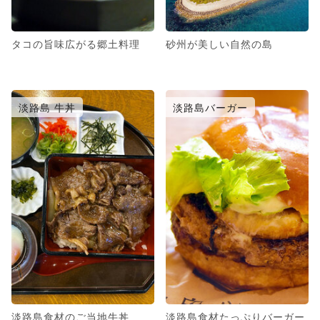
タコの旨味広がる郷土料理
砂州が美しい自然の島
淡路島 牛丼
淡路島バーガー
淡路島食材のご当地牛丼
淡路島食材たっぷりバーガー