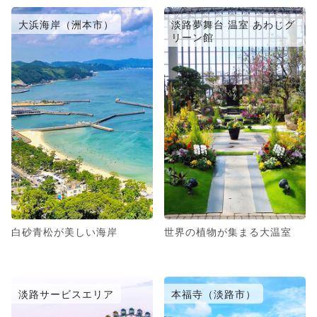
大浜海岸（洲本市）
淡路夢舞台 温室 あわじグ
リーン館
白砂青松が美しい海岸
世界の植物が集まる大温室
淡路サービスエリア
本福寺（淡路市）