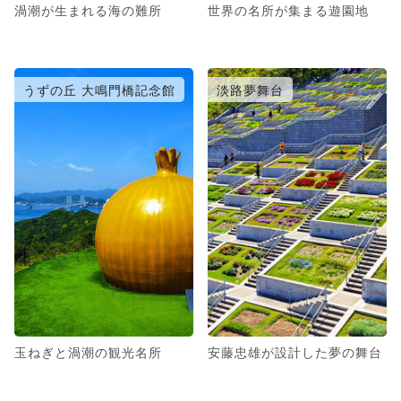
渦潮が生まれる海の難所
世界の名所が集まる遊園地
うずの丘 大鳴門橋記念館
淡路夢舞台
玉ねぎと渦潮の観光名所
安藤忠雄が設計した夢の舞台