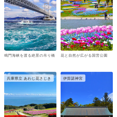
鳴門海峡を渡る絶景の吊り橋
花と自然が広がる国営公園
兵庫県立 あわじ花さじき
伊弉諾神宮