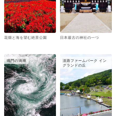
花畑と海を望む絶景公園
日本最古の神社の一つ
鳴門の渦潮
淡路ファームパーク イン
グランドの丘