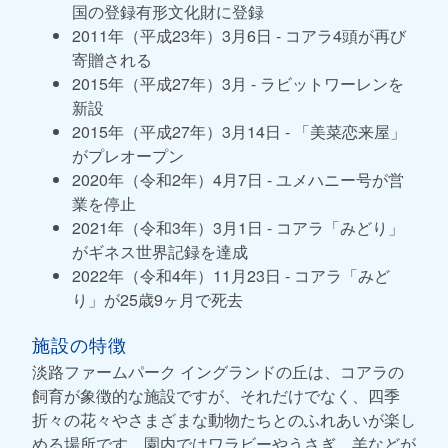
国の登録有形文化財に登録
2011年（平成23年）3月6日 - コアラ4頭が再び
寄贈される
2015年（平成27年）3月 - ラビットワーレンを
新設
2015年（平成27年）3月14日 - 「美菜恋来屋」
がプレオープン
2020年（令和2年）4月7日 - ユメハニー号が営
業を停止
2021年（令和3年）3月1日 - コアラ「みどり」
がギネス世界記録を達成
2022年（令和4年）11月23日 - コアラ「みど
り」が25歳9ヶ月で死去
施設の特徴
淡路ファームパーク イングランドの丘は、コアラの
飼育が象徴的な施設ですが、それだけでなく、四季
折々の花々やさまざまな動物たちとのふれあいが楽し
める場所です。園内ではワラビーやうさぎ、羊などが