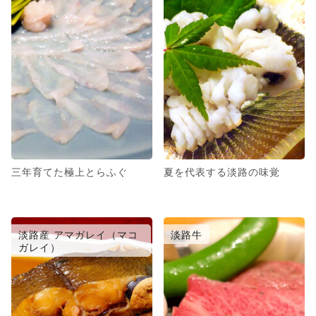
三年育てた極上とらふぐ
夏を代表する淡路の味覚
淡路産 アマガレイ（マコ
淡路牛
ガレイ）