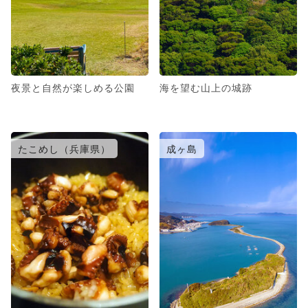
夜景と自然が楽しめる公園
海を望む山上の城跡
たこめし（兵庫県）
成ヶ島