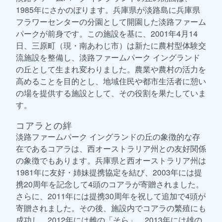
1985年にさかのぼります。兵庫県が淡路島に兵庫県
フラワーセンターの分園として開園した淡路ファーム
パークが前身です。この施設を基に、2001年4月14
日、三原町（現・南あわじ市）は新たに農村型体験交
流施設を整備し、淡路ファームパーク イングランド
の丘として生まれ変わりました。農業や農村の活力を
高めることを目的とし、地域住民や都市生活者に憩い
の場を提供する施設として、その役割を果たしていま
す。
コアラとの絆
淡路ファームパーク イングランドの丘の象徴的な存
在であるコアラは、西オーストラリア州との友好関係
の象徴でもあります。兵庫県と西オーストラリア州は
1981年に友好・姉妹提携協定を結び、2003年には提
携20周年を記念して4頭のコアラが寄贈されました。
さらに、2011年には提携30周年を祝して追加で4頭が
寄贈されました。その後、施設内でコアラの繁殖にも
成功し、2012年には雌の「そら」、2013年には雄の