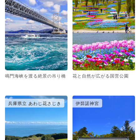
鳴門海峡を渡る絶景の吊り橋
花と自然が広がる国営公園
兵庫県立 あわじ花さじき
伊弉諾神宮