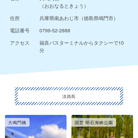
（おおなるときょう）
住所
兵庫県南あわじ市（徳島県鳴門市）
電話番号
0799-52-2888
アクセス
福良バスターミナルからタクシーで10
分
淡路島
大鳴門橋
国営 明石海峡公園