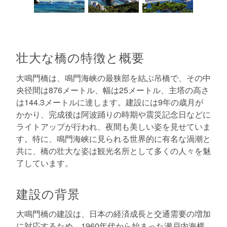
壮大な橋の特徴と概要
大鳴門橋は、鳴門海峡の最狭部を結ぶ吊橋で、その中
央径間は876メートル、幅は25メートル、主塔の高さ
は144.3メートルに達します。建設には9年の歳月が
かかり、完成後は阿波踊りの時期や震災記念日などに
ライトアップが行われ、夜間も美しい姿を見せていま
す。特に、鳴門海峡に見られる世界的に有名な渦潮と
共に、橋の壮大な姿は観光名所として多くの人々を魅
了しています。
建設の背景
大鳴門橋の建設は、日本の経済成長と交通需要の増加
に対応するため、1960年代から始まった瀬戸内海横