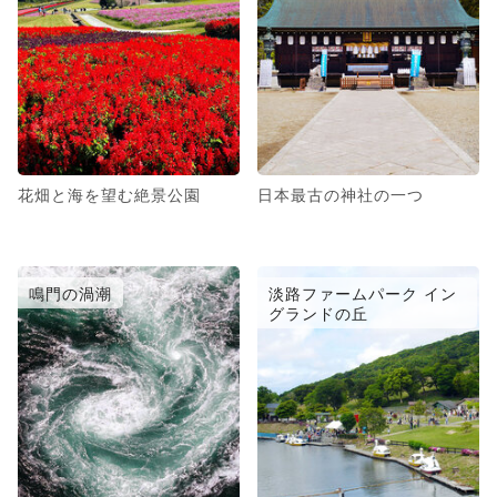
花畑と海を望む絶景公園
日本最古の神社の一つ
鳴門の渦潮
淡路ファームパーク イン
グランドの丘