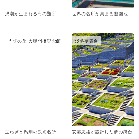
渦潮が生まれる海の難所
世界の名所が集まる遊園地
うずの丘 大鳴門橋記念館
淡路夢舞台
玉ねぎと渦潮の観光名所
安藤忠雄が設計した夢の舞台