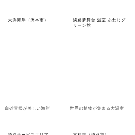
大浜海岸（洲本市）
淡路夢舞台 温室 あわじグ
リーン館
白砂青松が美しい海岸
世界の植物が集まる大温室
淡路サービスエリア
本福寺（淡路市）