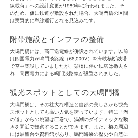
線載荷」への設計変更が1980年に行われました。そ
のため、仮に鉄道が敷設された場合、大鳴門橋の区間
は実質的に単線運行となる見込みです。
附帯施設とインフラの整備
大鳴門橋には、高圧送電線が併設されています。以前
は四国電力が鳴門淡路線（66,000V）を海峡横断鉄塔
で空中架設していましたが、架橋に伴い鉄塔は撤去さ
れ、関西電力による鳴門淡路線が設置されました。
観光スポットとしての大鳴門橋
大鳴門橋は、その壮大な構造と自然の美しさから観光
スポットとしても高い人気を誇っています。特に「渦
の道」からの眺望は圧巻で、渦潮のダイナミックな動
きを間近で観察することができます。また、橋の周辺
には展望台や資料館があり、鳴門海峡の歴史や自然に