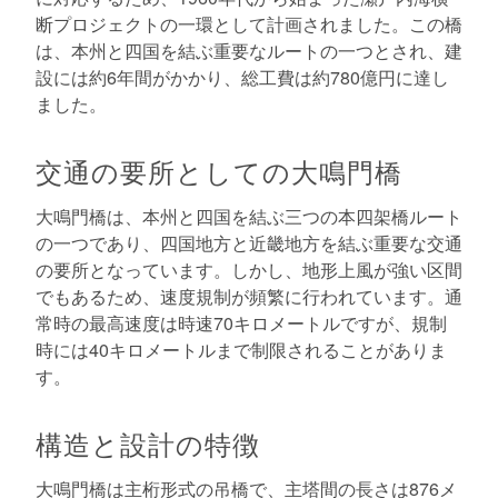
断プロジェクトの一環として計画されました。この橋
は、本州と四国を結ぶ重要なルートの一つとされ、建
設には約6年間がかかり、総工費は約780億円に達し
ました。
交通の要所としての大鳴門橋
大鳴門橋は、本州と四国を結ぶ三つの本四架橋ルート
の一つであり、四国地方と近畿地方を結ぶ重要な交通
の要所となっています。しかし、地形上風が強い区間
でもあるため、速度規制が頻繁に行われています。通
常時の最高速度は時速70キロメートルですが、規制
時には40キロメートルまで制限されることがありま
す。
構造と設計の特徴
大鳴門橋は主桁形式の吊橋で、主塔間の長さは876メ