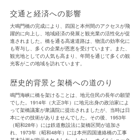
交通と経済への影響
大鳴門橋の完成により、四国と本州間のアクセスが飛
躍的に向上し、地域経済の発展と観光業の活性化が促
進されました。橋を通る高速道路は、物流の効率化に
も寄与し、多くの企業が恩恵を受けています。また、
観光地としての人気も高まり、年間を通じて多くの観
光客がこの地域を訪れています。
歴史的背景と架橋への道のり
鳴門海峡に橋を架けることは、地元住民の長年の願望
でした。1914年（大正3年）に地元出身の政治家によ
って架橋議案が衆議院に提出されましたが、当時は日
本にその技術がありませんでした。その後、1953年
（昭和28年）には鉄道敷設法に架橋区間が追加さ
れ、1973年（昭和48年）には本州四国連絡橋の工事
基本計画が指示されました。しかし、オイルショック