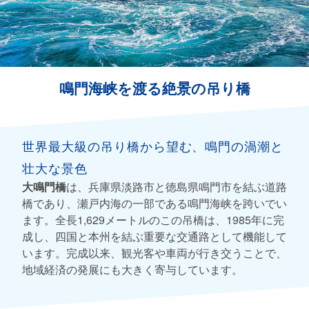
鳴門海峡を渡る絶景の吊り橋
世界最大級の吊り橋から望む、鳴門の渦潮と
壮大な景色
大鳴門橋
は、兵庫県淡路市と徳島県鳴門市を結ぶ道路
橋であり、瀬戸内海の一部である鳴門海峡を跨いでい
ます。全長1,629メートルのこの吊橋は、1985年に完
成し、四国と本州を結ぶ重要な交通路として機能して
います。完成以来、観光客や車両が行き交うことで、
地域経済の発展にも大きく寄与しています。