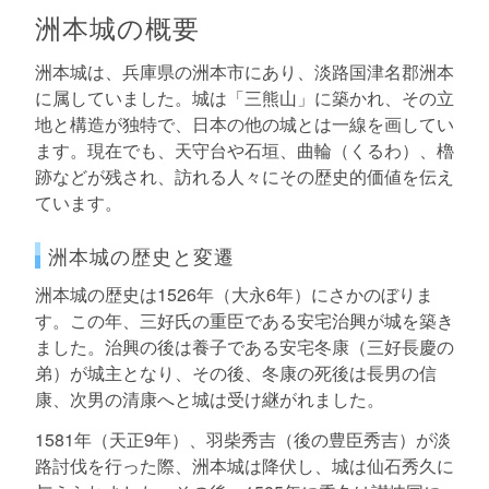
洲本城の概要
洲本城は、兵庫県の洲本市にあり、淡路国津名郡洲本
に属していました。城は「三熊山」に築かれ、その立
地と構造が独特で、日本の他の城とは一線を画してい
ます。現在でも、天守台や石垣、曲輪（くるわ）、櫓
跡などが残され、訪れる人々にその歴史的価値を伝え
ています。
洲本城の歴史と変遷
洲本城の歴史は1526年（大永6年）にさかのぼりま
す。この年、三好氏の重臣である安宅治興が城を築き
ました。治興の後は養子である安宅冬康（三好長慶の
弟）が城主となり、その後、冬康の死後は長男の信
康、次男の清康へと城は受け継がれました。
1581年（天正9年）、羽柴秀吉（後の豊臣秀吉）が淡
路討伐を行った際、洲本城は降伏し、城は仙石秀久に