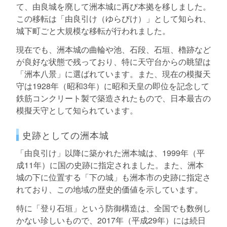
て、由良城を廃して洲本城に再び本拠を移しました。
この移転は「由良引け（ゆらびけ）」として知られ、
城下町ごと大規模な移転が行われました。
現在でも、洲本城の曲輪や池、石段、石垣、櫓跡など
が良好な状態で残っており、特に天守台からの眺望は
「洲本八景」に選ばれています。また、現在の模擬天
守は1928年（昭和3年）に昭和天皇の即位を記念して
鉄筋コンクリート製で築造されたもので、日本最古の
模擬天守として知られています。
史跡としての洲本城
「由良引け」以降に築かれた洲本城は、1999年（平
成11年）に国の史跡に指定されました。また、洲本
城の下に位置する「下の城」も洲本市の史跡に指定さ
れており、この地域の歴史的価値を示しています。
特に「登り石垣」という防御構造は、全国でも数例し
かない珍しいもので、2017年（平成29年）には続日