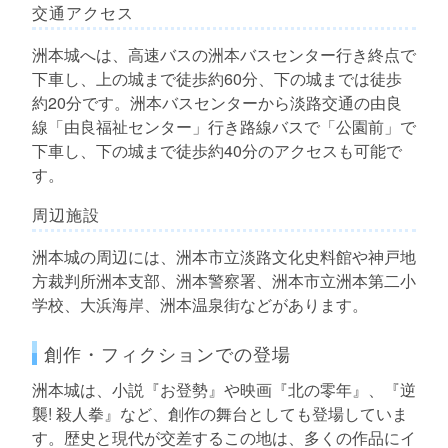
交通アクセス
洲本城へは、高速バスの洲本バスセンター行き終点で
下車し、上の城まで徒歩約60分、下の城までは徒歩
約20分です。洲本バスセンターから淡路交通の由良
線「由良福祉センター」行き路線バスで「公園前」で
下車し、下の城まで徒歩約40分のアクセスも可能で
す。
周辺施設
洲本城の周辺には、洲本市立淡路文化史料館や神戸地
方裁判所洲本支部、洲本警察署、洲本市立洲本第二小
学校、大浜海岸、洲本温泉街などがあります。
創作・フィクションでの登場
洲本城は、小説『お登勢』や映画『北の零年』、『逆
襲! 殺人拳』など、創作の舞台としても登場していま
す。歴史と現代が交差するこの地は、多くの作品にイ