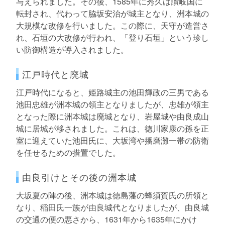
与えられました。その後、1585年に秀久は讃岐国に
転封され、代わって脇坂安治が城主となり、洲本城の
大規模な改修を行いました。この際に、天守が造営さ
れ、石垣の大改修が行われ、「登り石垣」という珍し
い防御構造が導入されました。
江戸時代と廃城
江戸時代になると、姫路城主の池田輝政の三男である
池田忠雄が洲本城の領主となりましたが、忠雄が領主
となった際に洲本城は廃城となり、岩屋城や由良成山
城に居城が移されました。これは、徳川家康の孫を正
室に迎えていた池田氏に、大坂湾や播磨灘一帯の防衛
を任せるための措置でした。
由良引けとその後の洲本城
大坂夏の陣の後、洲本城は徳島藩の蜂須賀氏の所領と
なり、稲田氏一族が由良城代となりましたが、由良城
の交通の便の悪さから、1631年から1635年にかけ