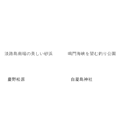
淡路島南端の美しい砂浜
鳴門海峡を望む釣り公園
慶野松原
自凝島神社