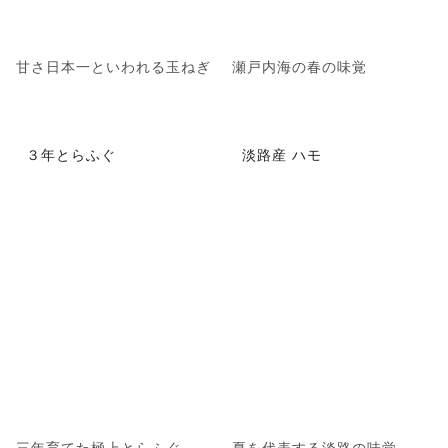
甘さ日本一といわれる玉ねぎ
瀬戸内海の春の味覚
３年とらふぐ
淡路産 ハモ
三年育てた極上とらふぐ
夏を代表する淡路の味覚