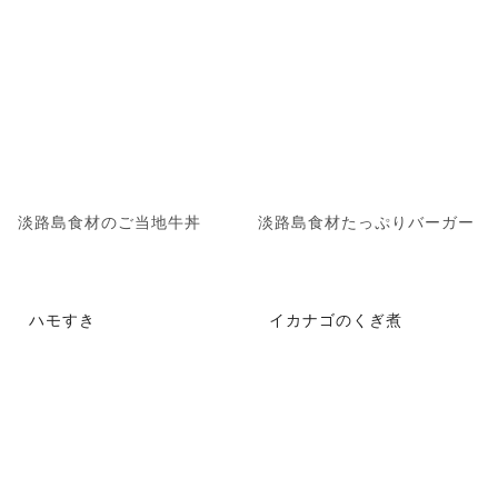
淡路島食材のご当地牛丼
淡路島食材たっぷりバーガー
ハモすき
イカナゴのくぎ煮