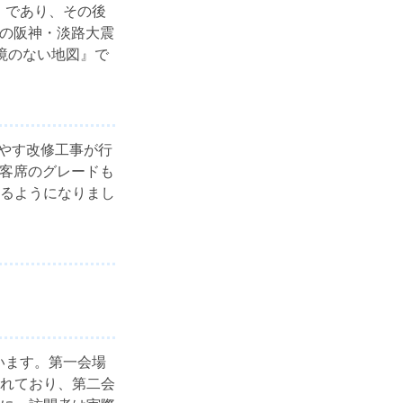
s』であり、その後
日の阪神・淡路大震
境のない地図』で
増やす改修工事が行
、客席のグレードも
るようになりまし
います。第一会場
れており、第二会