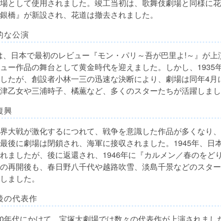
場として使用されました。竣工当初は、歌舞伎劇場と同様に花
銀橋』が新設され、花道は撤去されました。
的な公演
日には、日本で最初のレビュー『モン・パリ～吾が巴里よ!～』が
ュー作品の舞台として黄金時代を迎えました。しかし、1935年
したが、創設者小林一三の迅速な決断により、劇場は同年4月
津乙女や三浦時子、橘薫など、多くのスターたちが活躍しまし
復興
界大戦が激化するにつれて、戦争を意識した作品が多くなり、1
最後に劇場は閉鎖され、海軍に接収されました。1945年、日
れましたが、後に返還され、1946年に『カルメン／春のをど
の再開後も、春日野八千代や越路吹雪、淡島千景などのスター
しました。
後の代表作
1960年代にかけて、宝塚大劇場では数々の代表作が上演されま