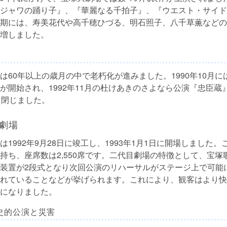
ジャワの踊り子』、『華麗なる千拍子』、『ウエスト・サイド
期には、寿美花代や高千穂ひづる、明石照子、八千草薫などの
増しました。
は60年以上の歳月の中で老朽化が進みました。1990年10月
が開始され、1992年11月の杜けあきのさよなら公演『忠臣蔵
を閉じました。
劇場
1992年9月28日に竣工し、1993年1月1日に開場しました
持ち、座席数は2,550席です。二代目劇場の特徴として、宝塚
装置が2段式となり次回公演のリハーサルがステージ上で可能
れていることなどが挙げられます。これにより、観客はより快
になりました。
史的公演と災害