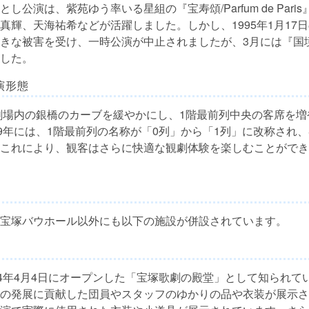
し公演は、紫苑ゆう率いる星組の『宝寿頌/Parfum de Pari
真輝、天海祐希などが活躍しました。しかし、1995年1月17
きな被害を受け、一時公演が中止されましたが、3月には『国
した。
演形態
、劇場内の銀橋のカーブを緩やかにし、1階最前列中央の客席を
09年には、1階最前列の名称が「0列」から「1列」に改称され
これにより、観客はさらに快適な観劇体験を楽しむことができ
宝塚バウホール以外にも以下の施設が併設されています。
14年4月4日にオープンした「宝塚歌劇の殿堂」として知られて
の発展に貢献した団員やスタッフのゆかりの品や衣装が展示さ