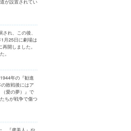
道が設置されてい
上演され、この後、
1月25日に劇場は
に再開しました。
た。
944年の『勧進
本の敗戦後にはア
り（愛の夢）』で
たちが戦争で傷つ
した。『虞美人』や