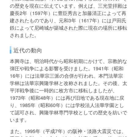
の歴史を現在に伝えています。例えば、三光堂拝殿は
慶長2年（1597年）に豊臣秀吉と加藤清正によって再
建されたものであり、元和3年（1617年）には戸田氏
鉄によって尼崎城が築城された際に現在の場所に移転
されました。
近代の動向
本興寺は、明治時代から昭和初期にかけて、宗教的な
弾圧や戦争による影響を受けました。1941年（昭和
16年）には法華宗三派の合併が行われ、本門法華宗
学林は法華宗興隆学林と改称されました。その後、太
平洋戦争後に一時的に枚方市に移転しましたが、
1973年（昭和48年）には再び旧地である現在地に戻
り、1985年（昭和60年）には学校法人法華学園とし
て認可され、興隆学林専門学校としての歴史を紡いで
います。
また、1995年（平成7年）の阪神・淡路大震災では、