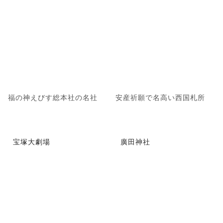
福の神えびす総本社の名社
安産祈願で名高い西国札所
宝塚大劇場
廣田神社