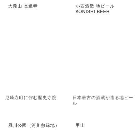
大尭山 長遠寺
小西酒造 地ビール
KONISHI BEER
尼崎寺町に佇む歴史寺院
日本最古の酒蔵が造る地ビー
ル
夙川公園（河川敷緑地）
甲山