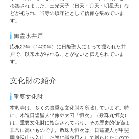
移築されました。三光天子（日天・月天・明星天）な
どが祀られ、当寺の鎮守社として信仰を集めていま
す。
御霊水井戸
応永27年（1420年）に日隆聖人によって掘られた井
戸で、以来水が枯れることがないと伝えられていま
す。
文化財の紹介
重要文化財
本興寺は、多くの貴重な文化財を所蔵しています。特
に、木造日隆聖人坐像や太刀「恒次」（数珠丸恒次）
は、重要文化財に指定されており、その歴史的価値は
非常に高いものです。数珠丸恒次は、日蓮聖人が甲斐
国身延山へ入山した際に護身用として贈られたもので