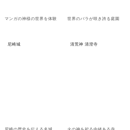
マンガの神様の世界を体験
世界のバラが咲き誇る庭園
尼崎城
清荒神 清澄寺
尼崎の歴史を伝える名城
火の神を祀る由緒ある寺