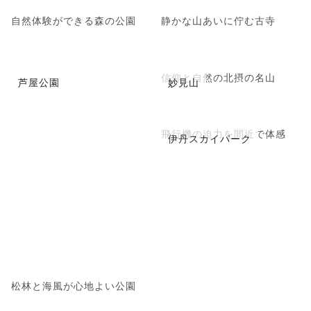
自然体験ができる森の公園
静かな山あいに佇む古寺
信仰と自然の北摂の名山
芦屋公園
妙見山
飛行機の迫力を間近で体感
伊丹スカイパーク
松林と海風が心地よい公園