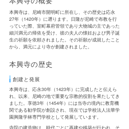
本興寺の概要
本興寺は、尼崎市開明町に所在し、その歴史は応永
27年（1420年）に遡ります。日隆が尼崎で布教を行
っていた際、室町幕府管領であり大物城の主であった
細川満元の帰依を受け、彼の夫人の懐妊および男子誕
生の祈願を依頼されました。その祈願が成就したこと
から、満元により寺が創建されました。
本興寺の歴史
創建と発展
本興寺は、応永30年（1423年）に完成したと伝えら
れ、以来、尼崎の地で重要な宗教的役割を果たしてき
ました。享徳3年（1454年）には当寺の境内に教育機
関である勧学院が創設され、現在では学校法人法華学
園興隆学林専門学校として発展しています。
寺院の建造物は、時代ごとに再建や移築が行われ、そ