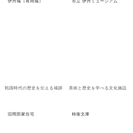
伊丹城（有岡城）
市立 伊丹ミュージアム
戦国時代の歴史を伝える城跡
美術と歴史を学べる文化施設
旧岡田家住宅
柿衞文庫