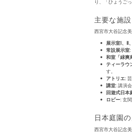
り、「ひょうごっ
主要な施設
西宮市大谷記念美
展示室Ⅰ、Ⅱ
常設展示室
和室「緑爽
ティーラウン
す。
アトリエ
:
講堂
: 講
回遊式日本
ロビー
: 
日本庭園の
西宮市大谷記念美