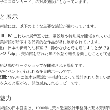
子ココロンカード」の対象施設にもなっています。
と展示
術館には、以下のような主要な施設が備わっています。
、Ⅲ、Ⅳ
: これらの展示室では、常設展や特別展が開催されてい
: 美術館が所蔵する代表的な作品が常に展示されています。
庵」
: 日本の伝統的な和室で、静かなひと時を過ごすことがで
ジ「zip」
: 美術館を訪れた際の休憩や軽食を楽しむことがで
 芸術活動やワークショップが開催される場所です。
演会やイベントが行われる多目的ホールです。
庭園
: 1990年に荒木造園設計事務所によって設計された美しい
玄関を入ると広がる、開放感あふれるロビーです。
魅力
術館の日本庭園は、1990年に荒木造園設計事務所の荒木芳邦