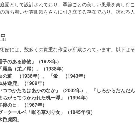
庭園として設計されており、季節ごとの美しい風景を楽しむこ
の落ち着いた雰囲気をさらに引き立てる存在であり、訪れる人
品
術館には、数多くの貴重な作品が所蔵されています。以下はそ
子のある静物」（1923年）
霧島（栄ノ尾）」（1938年）
の粧」（1936年）、 「蛍」（1943年）
林遊鹿」（1909年）
つつかたちはあかのなか」（2002年）、 「しろからだんだん」
まちがってつかわれた机一浮」（1994年）
後の日」（1967年）
ヴ・クールベ「眠る草刈り女」（1845年頃）
水呑虎図」