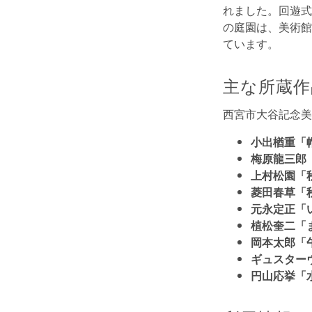
れました。回遊式
の庭園は、美術館
ています。
主な所蔵作
西宮市大谷記念美
小出楢重「帽
梅原龍三郎「
上村松園「秋
菱田春草「秋
元永定正「い
植松奎二「
岡本太郎「午
ギュスター
円山応挙「