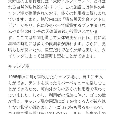
大野山の山頂付近には「大野アルプスランド」と呼ば
れる自然体験施設があります。この施設には無料のキ
ャンプ場が整備されており、多くの利用者に親しまれ
ています。また、施設内には「猪名川天文台アストロ
ピア」があり、床に寝そべって鑑賞するプラネタリウ
ムや直径50センチの天体望遠鏡が設置されていま
す。ここでは年間を通じて天体観測が行われ、特に流
星群の時期には多くの観測者が訪れます。さらに、見
晴らしが良いため、星空だけでなく夕景も美しく、タ
イミングによっては雲海も望むことができます。
キャンプ場
1985年頃に町が開設したキャンプ場は、自由に出入
りができ、テントを張ったりバーベキューを楽しむこ
とができるため、町内外からの多くの利用者で賑わっ
ていました。しかし、利用者の増加に伴い、ゴミの量
が増え、キャンプ場や周辺にゴミを捨てる人が後を絶
たない状況が続きました（ゴミは持ち帰るルールで、
ゴミ捨て場も設けられていない）。また、芝生の上で