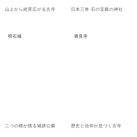
山上から絶景広がる古寺
日本三奇 石の宝殿の神社
明石城
酒見寺
二つの櫓が残る城跡公園
歴史と信仰が息づく古寺