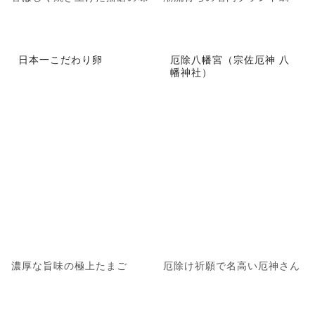
日本一こだわり卵
厄除八幡宮（宗佐厄神 八
幡神社）
濃厚な旨味の極上たまご
厄除け祈願で名高い厄神さん