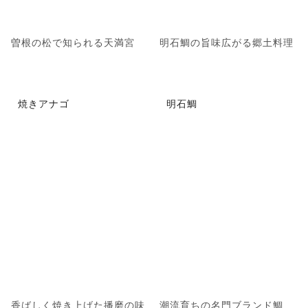
曽根の松で知られる天満宮
明石鯛の旨味広がる郷土料理
焼きアナゴ
明石鯛
香ばしく焼き上げた播磨の味
潮流育ちの名門ブランド鯛