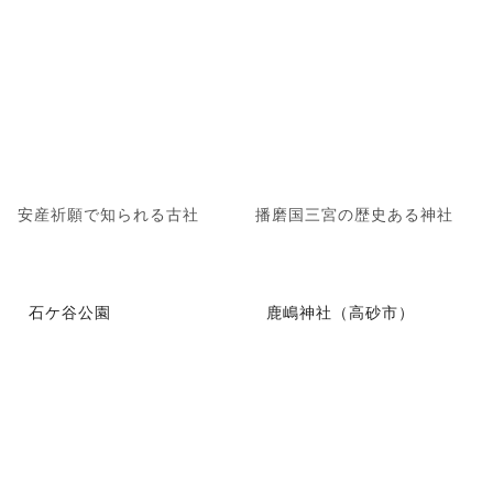
安産祈願で知られる古社
播磨国三宮の歴史ある神社
石ケ谷公園
鹿嶋神社（高砂市）