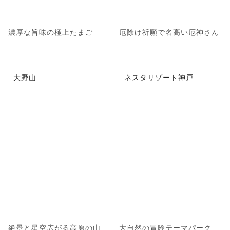
濃厚な旨味の極上たまご
厄除け祈願で名高い厄神さん
大野山
ネスタリゾート神戸
絶景と星空広がる高原の山
大自然の冒険テーマパーク