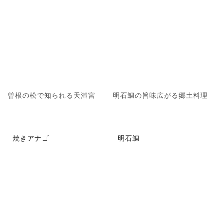
曽根の松で知られる天満宮
明石鯛の旨味広がる郷土料理
焼きアナゴ
明石鯛