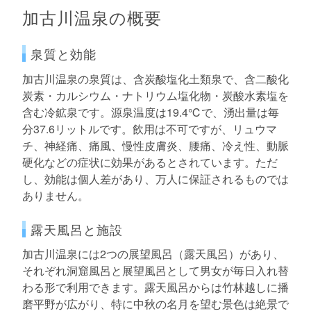
加古川温泉の概要
泉質と効能
加古川温泉の泉質は、含炭酸塩化土類泉で、含二酸化
炭素・カルシウム・ナトリウム塩化物・炭酸水素塩を
含む冷鉱泉です。源泉温度は19.4℃で、湧出量は毎
分37.6リットルです。飲用は不可ですが、リュウマ
チ、神経痛、痛風、慢性皮膚炎、腰痛、冷え性、動脈
硬化などの症状に効果があるとされています。ただ
し、効能は個人差があり、万人に保証されるものでは
ありません。
露天風呂と施設
加古川温泉には2つの展望風呂（露天風呂）があり、
それぞれ洞窟風呂と展望風呂として男女が毎日入れ替
わる形で利用できます。露天風呂からは竹林越しに播
磨平野が広がり、特に中秋の名月を望む景色は絶景で