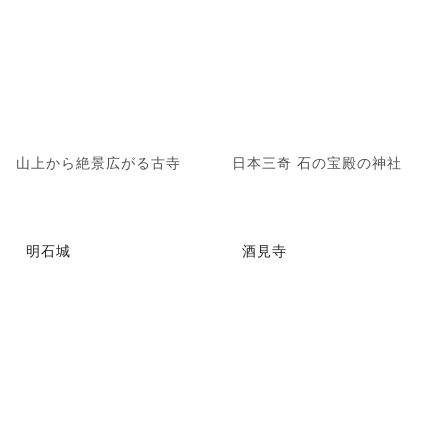
山上から絶景広がる古寺
日本三奇 石の宝殿の神社
明石城
酒見寺