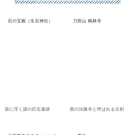
石の宝殿（生石神社）
刀田山 鶴林寺
宙に浮く謎の巨石遺跡
西の法隆寺と呼ばれる古刹