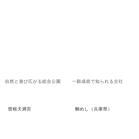
自然と遊び広がる総合公園
一願成就で知られる古社
曽根天満宮
鯛めし（兵庫県）