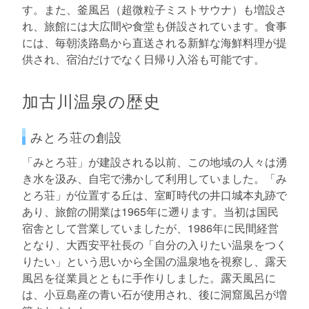
す。また、釜風呂（超微粒子ミストサウナ）も増設さ
れ、旅館には大広間や食堂も併設されています。食事
には、毎朝淡路島から直送される新鮮な海鮮料理が提
供され、宿泊だけでなく日帰り入浴も可能です。
加古川温泉の歴史
みとろ荘の創設
「みとろ荘」が建設される以前、この地域の人々は湧
き水を汲み、自宅で沸かして利用していました。「み
とろ荘」が位置する丘は、室町時代の井口城本丸跡で
あり、旅館の開業は1965年に遡ります。当初は国民
宿舎として営業していましたが、1986年に民間経営
となり、大西安平社長の「自分の入りたい温泉をつく
りたい」という思いから全国の温泉地を視察し、露天
風呂を従業員とともに手作りしました。露天風呂に
は、小豆島産の青い石が使用され、後に洞窟風呂が増