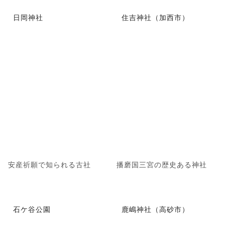
日岡神社
住吉神社（加西市）
安産祈願で知られる古社
播磨国三宮の歴史ある神社
石ケ谷公園
鹿嶋神社（高砂市）