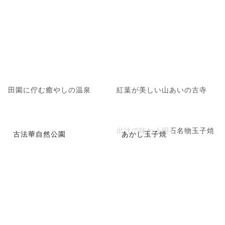
田園に佇む癒やしの温泉
紅葉が美しい山あいの古寺
出汁で味わう明石名物玉子焼
古法華自然公園
あかし玉子焼