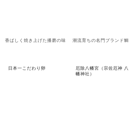
香ばしく焼き上げた播磨の味
潮流育ちの名門ブランド鯛
日本一こだわり卵
厄除八幡宮（宗佐厄神 八
幡神社）