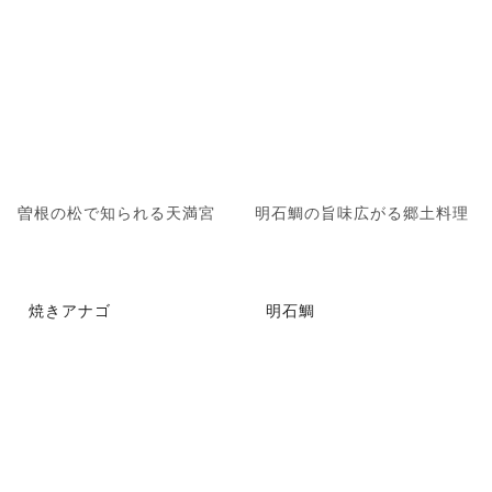
曽根の松で知られる天満宮
明石鯛の旨味広がる郷土料理
焼きアナゴ
明石鯛