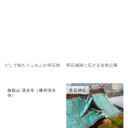
だしで味わうふわふわ明石焼
明石城跡に広がる自然公園
御嶽山 清水寺（播州清水
生石神社
寺）