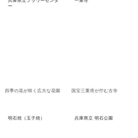
兵庫県立フラワーセンタ
一乗寺
ー
四季の花が咲く広大な花園
国宝三重塔が佇む古寺
明石焼（玉子焼）
兵庫県立 明石公園