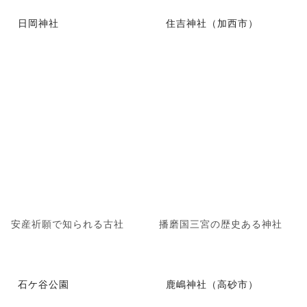
日岡神社
住吉神社（加西市）
安産祈願で知られる古社
播磨国三宮の歴史ある神社
石ケ谷公園
鹿嶋神社（高砂市）