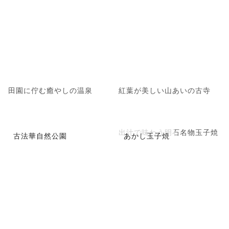
田園に佇む癒やしの温泉
紅葉が美しい山あいの古寺
出汁で味わう明石名物玉子焼
古法華自然公園
あかし玉子焼