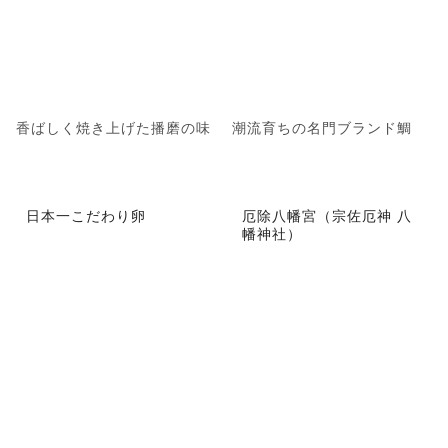
香ばしく焼き上げた播磨の味
潮流育ちの名門ブランド鯛
日本一こだわり卵
厄除八幡宮（宗佐厄神 八
幡神社）