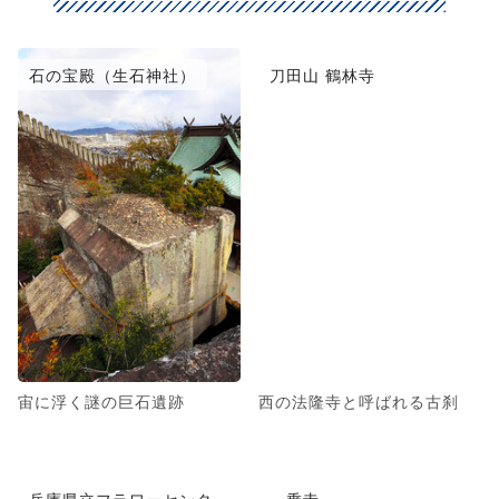
石の宝殿（生石神社）
刀田山 鶴林寺
宙に浮く謎の巨石遺跡
西の法隆寺と呼ばれる古刹