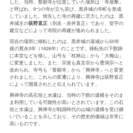
した。当時、誓願寺が位置していた場所は「寺屋敷」
と呼ばれ、9つの寺が立ち並び、黒井城の寺町を形成
していました。焼失した寺の再建に尽力したのは、黒
井城主の
荻野直正
（別名・赤井直正）であり、堂宇の
建立などによって寺院の再建が進められました。
現在の場所に移転したのは、黒井城の落城から50年
後の寛永3年（1626年）のことです。移転先の下館跡
に本堂などを移し、山号を「杖林山」から「大梅山」
に変更しました。また、宗派も真言宗から曹洞宗へと
改められ、寺号も「誓願寺」から「興禅寺」へと変更
されました。これらの変遷により、興禅寺は荻野直正
によって開基されたと伝えられています。
興禅寺の高石垣と水濠は、当時の下館の遺構をそのま
ま利用している可能性が高いとされています。この石
垣と水濠は、興禅寺が戦国時代の山城の遺構を受け継
いでいることを示しており、その歴史的価値は非常に
高いものです。