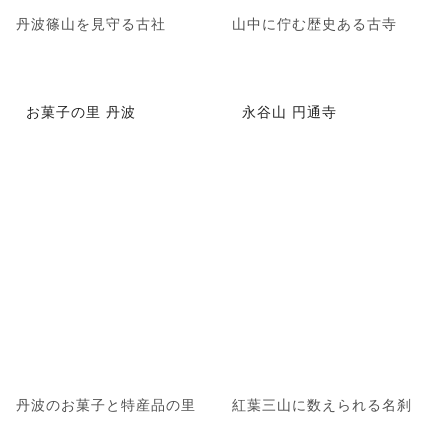
丹波篠山を見守る古社
山中に佇む歴史ある古寺
お菓子の里 丹波
永谷山 円通寺
丹波のお菓子と特産品の里
紅葉三山に数えられる名刹