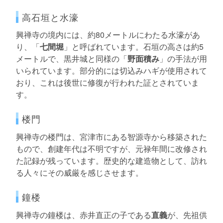
高石垣と水濠
興禅寺の境内には、約80メートルにわたる水濠があ
り、「
七間堀
」と呼ばれています。石垣の高さは約5
メートルで、黒井城と同様の「
野面積み
」の手法が用
いられています。部分的には切込みハギが使用されて
おり、これは後世に修復が行われた証とされていま
す。
楼門
興禅寺の楼門は、宮津市にある智源寺から移築された
もので、創建年代は不明ですが、元禄年間に改修され
た記録が残っています。歴史的な建造物として、訪れ
る人々にその威厳を感じさせます。
鐘楼
興禅寺の鐘楼は、赤井直正の子である
直義
が、先祖供