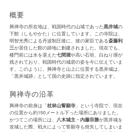
概要
興禅寺の所在地は、戦国時代の山城であった
黒井城
の
下館（しもやかた）に位置しています。この寺院は、
明智光秀による丹波制圧後に、彼の家臣である
斎藤利
三
が居住した館の跡地に創建されました。現在でも、
楼門前には水を湛えた
七間堀
や高い石垣、白ねり塀が
残されており、戦国時代の城砦の姿を今に伝えていま
す。このように、興禅寺と山上に位置する黒井城は、
「黒井城跡」として国の史跡に指定されています。
興禅寺の沿革
興禅寺の前身は「
杖林山誓願寺
」という寺院で、現在
の位置から約150メートル下った場所にありました。
かつてこの場所には、
八木城主・内藤宗勝
が黒井城を
攻城した際、戦火によって誓願寺も焼失してしまいま