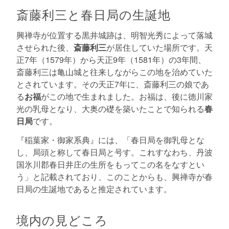
斎藤利三と春日局の生誕地
興禅寺が位置する黒井城跡は、明智光秀によって落城
させられた後、
斎藤利三
が居住していた場所です。天
正7年（1579年）から天正9年（1581年）の3年間、
斎藤利三は亀山城と往来しながらこの地を治めていた
とされています。その天正7年に、斎藤利三の娘であ
る
お福
がこの地で生まれました。お福は、後に徳川家
光の乳母となり、大奥の礎を築いたことで知られる
春
日局
です。
『稲葉家・御家系典』には、「春日局を御乳母とな
し、局頭と称して春日局と号す。これすなわち、丹波
国氷川郡春日井庄の生所をもってこの名をなすとい
う」と記載されており、このことからも、興禅寺が春
日局の生誕地であると推定されています。
境内の見どころ