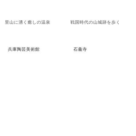
里山に湧く癒しの温泉
戦国時代の山城跡を歩く
兵庫陶芸美術館
石龕寺