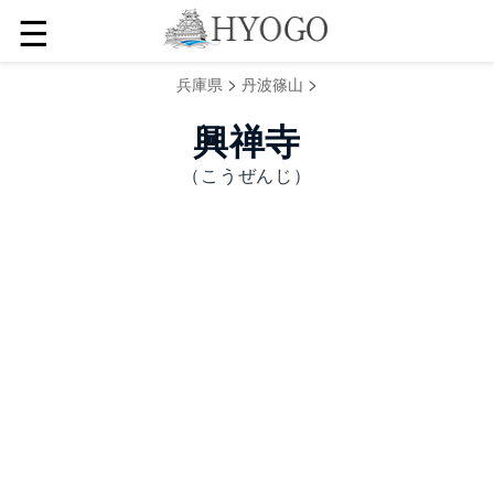
☰
>
>
兵庫県
丹波篠山
興禅寺
（こうぜんじ）