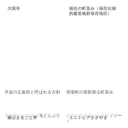
大国寺
福住の町並み（福住伝統
的建造物群保存地区）
丹波の正倉院と呼ばれる古刹
宿場町の面影残る町並み
丹波篠山の味覚満載どんぶり
自然の中で遊べる体験リゾー
篠山まるごと丼
ユニトピアささやま
ト