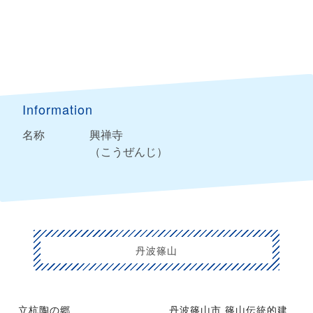
Information
名称
興禅寺
（こうぜんじ）
丹波篠山
立杭陶の郷
丹波篠山市 篠山伝統的建