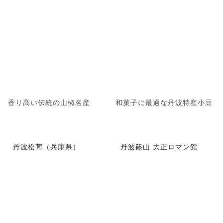
香り高い伝統の山椒名産
和菓子に最適な丹波特産小豆
丹波松茸（兵庫県）
丹波篠山 大正ロマン館