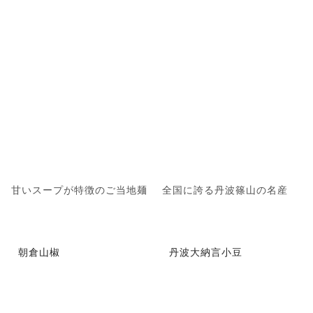
甘いスープが特徴のご当地麺
全国に誇る丹波篠山の名産
朝倉山椒
丹波大納言小豆