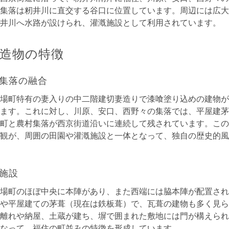
集落は籾井川に直交する谷口に位置しています。周辺には広大
井川へ水路が設けられ、灌漑施設として利用されています。
造物の特徴
集落の融合
場町特有の妻入りの中二階建切妻造りで漆喰塗り込めの建物が
ます。これに対し、川原、安口、西野々の集落では、平屋建茅
町と農村集落が西京街道沿いに連続して残されています。この
観が、周囲の田園や灌漑施設と一体となって、独自の歴史的風
施設
場町のほぼ中央に本陣があり、また西端には脇本陣が配置され
や平屋建ての茅葺（現在は鉄板葺）で、瓦葺の建物も多く見ら
離れや納屋、土蔵が建ち、塀で囲まれた敷地には門が構えられ
なって、福住の町並みの特徴を形成しています。