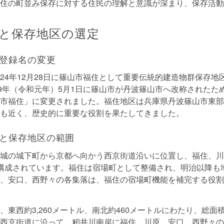
住の町並み保存に対する住民の理解と意識が深まり、保存活動
と保存地区の選定
登録名の変更
24年12月28日に篠山市福住として重要伝統的建造物群保存地
19年（令和元年）5月1日に篠山市が丹波篠山市へ改称されたた
市福住」に変更されました。福住地区は兵庫県丹波篠山市東部
も近く、歴史的に重要な役割を果たしてきました。
と保存地区の範囲
城の城下町から京都へ向かう西京街道沿いに位置し、福住、川
構成されています。福住は宿場町として整備され、明治以降も
、安口、西野々の各集落は、福住の宿場町機能を補完する役割
東西約3,260メートル、南北約460メートルにわたり、総面積
西京街道に沿って、籾井川南岸に福住、川原、安口、西野々の